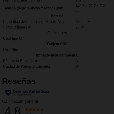
Peso del dispositivo (gr)
167 gr
149,6 x 71,7 x 7,2
Tamaño (largo x ancho x fondo) (mm)
mm
Bateria
Capacidad de la batería (mAh) (mAh)
4300 mAh
Carga Rápida (W)
25 W
Conectores
USB tipo C
Tarjeta SIM
Dual Sim
Impacto medioambiental
Eficiencia Energética
A
Unidad de Potencia Cargador
W