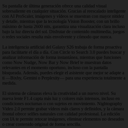
Su pantalla de última generación ofrece una calidad visual
sobresaliente en cualquier situación. Gracias al reescalado inteligente
con AI ProScaler, imágenes y vídeos se muestran con mayor nitidez
y detalle, mientras que la tecnología Vision Booster, con un brillo
máximo de hasta 2600 nits, garantiza una visualización clara incluso
bajo la luz directa del sol. Disfrutar de contenido multimedia, juegos
o redes sociales resulta más envolvente y cómodo que nunca.
La inteligencia artificial del Galaxy S26 trabaja de forma proactiva
para facilitarte el día a día. Con Circle to Search 3.0 puedes buscar y
analizar información de forma instantánea, mientras que funciones
como Now Nudge, Now Bar y Now Brief te muestran datos
relevantes en el momento oportuno, incluso con la pantalla
bloqueada. Además, puedes elegir el asistente que mejor se adapte a
ti —Bixby, Gemini o Perplexity— para una experiencia totalmente a
medida.
El sistema de cámaras eleva la creatividad a un nuevo nivel. Su
nueva lente F1.4 capta más luz y colores más intensos, incluso en
condiciones nocturnas o con sujetos en movimiento. Nightography
Video 2.0 permite grabar vídeos más claros y definidos, y la cámara
frontal ofrece selfies naturales con calidad profesional. La edición
con IA te permite retocar imágenes, eliminar elementos no deseados
o crear contenido original de forma sencilla.