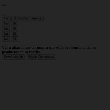
Cerrar
Guardar cambios
No
Sí
No
Sí
No
Sí
No
Sí
Vas a abandonar la compra que estás realizando y tienes
productos en tu carrito.
Cerrar sesión
Seguir Comprando