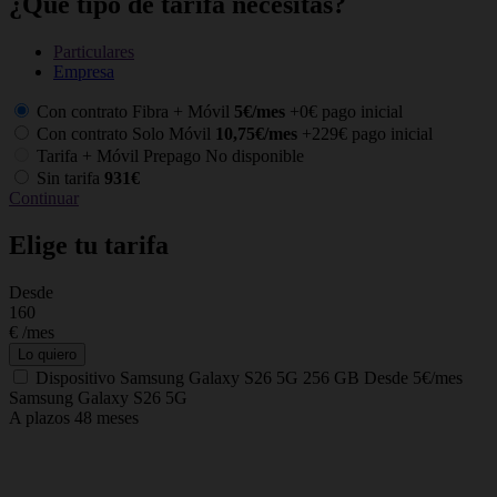
¿Qué tipo de tarifa necesitas?
Particulares
Empresa
Con contrato Fibra + Móvil
5€/mes
+0€ pago inicial
Con contrato Solo Móvil
10,75€/mes
+229€ pago inicial
Tarifa + Móvil Prepago
No disponible
Sin tarifa
931€
Continuar
Elige tu tarifa
Desde
C
160
€
/mes
Lo quiero
Dispositivo
Samsung Galaxy S26 5G 256 GB
Desde 5€/mes
Samsung Galaxy S26 5G
A plazos 48 meses