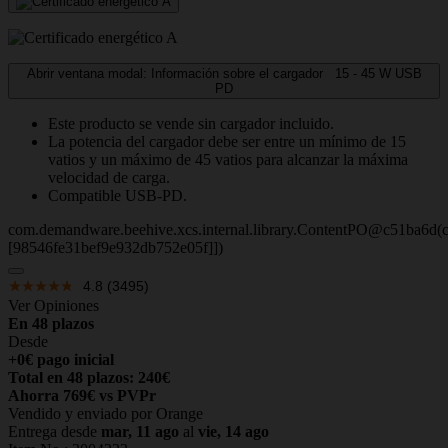
Abrir ventana modal: Información sobre el cargador
15 - 45
W
USB
PD
Este producto se vende sin cargador incluido.
La potencia del cargador debe ser entre un mínimo de 15
vatios y un máximo de 45 vatios para alcanzar la máxima
velocidad de carga.
Compatible USB-PD.
com.demandware.beehive.xcs.internal.library.ContentPO@c51ba6d(c
[98546fe31bef9e932db752e05f]])
4.8
(3495)
Ver Opiniones
En 48 plazos
Desde
+0€ pago inicial
Total en 48 plazos: 240€
Ahorra 769€ vs PVPr
Vendido y enviado por Orange
Entrega desde
mar, 11 ago
al
vie, 14 ago