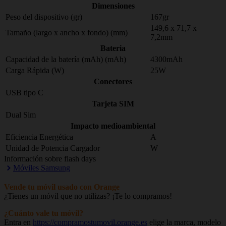
Dimensiones
Peso del dispositivo (gr)
167gr
149,6 x 71,7 x
Tamaño (largo x ancho x fondo) (mm)
7,2mm
Bateria
Capacidad de la batería (mAh) (mAh)
4300mAh
Carga Rápida (W)
25W
Conectores
USB tipo C
Tarjeta SIM
Dual Sim
Impacto medioambiental
Eficiencia Energética
A
Unidad de Potencia Cargador
W
Información sobre flash days
Móviles Samsung
Vende tu móvil usado con Orange
¿Tienes un móvil que no utilizas? ¡Te lo compramos!
¿Cuánto vale tu móvil?
Entra en
https://compramostumovil.orange.es
elige la marca, modelo