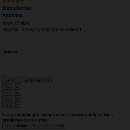
Atención
Cerrar
Guardar cambios
No
Sí
No
Sí
No
Sí
No
Sí
Vas a abandonar la compra que estás realizando y tienes
productos en tu carrito.
Cerrar sesión
Seguir Comprando