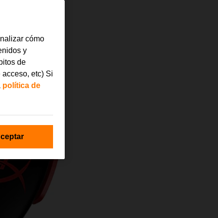
analizar cómo
tenidos y
bitos de
 acceso, etc) Si
a
política de
ceptar