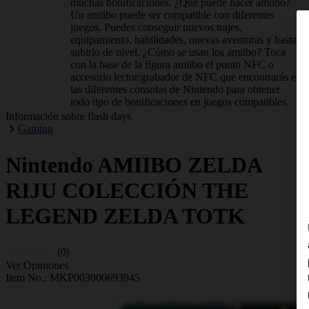
muchas bonificaciones. ¿Qué puede hacer amiibo?
Un amiibo puede ser compatible con diferentes
juegos. Puedes conseguir nuevos trajes,
equipamiento, habilidades, nuevas aventuras y hasta
subirlo de nivel. ¿Cómo se usan los amiibo? Toca
con la base de la figura amiibo el punto NFC o
accesorio lector/grabador de NFC que encontrarás en
las diferentes consolas de Nintendo para obtener
todo tipo de bonificaciones en juegos compatibles.
Información sobre flash days
Gaming
Nintendo
AMIIBO ZELDA
RIJU COLECCIÓN THE
LEGEND ZELDA TOTK
(0)
Ver Opiniones
Item No.;
MKP003000693945