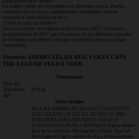
¿Qué puede hacer amiibo?
Un amiibo puede ser compatible con diferentes juegos. Puedes
conseguir nuevos trajes, equipamiento, habilidades, nuevas
aventuras y hasta subirlo de nivel.
¿Cómo se usan los amiibo?
Toca con la base de la figura amiibo el punto NFC o accesorio
lector/grabador de NFC que encontrarás en las diferentes consolas
de Nintendo para obtener todo tipo de bonificaciones en juegos
compatibles.
Nintendo AMIIBO ZELDA RIJU COLECCIÓN
THE LEGEND ZELDA TOTK
Dimensiones
Peso del
dispositivo
0.10 gr
(gr)
Otros detalles
FIGURA AMIIBO ZELDA RIJU COLECCIÓN
THE LEGEND OF ZELDA TEARS OF THE
KINGDOM PARA NINTENDO SWITCH
GARANTÍA EUROPEA IDIOMAS: Figura amiibo
Riju de la colección The legend of Zelda: Tears of
the Kingdom Figura amiibo de Riju, el descendiente