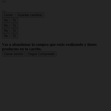
Cerrar
Guardar cambios
No
Sí
No
Sí
No
Sí
No
Sí
Vas a abandonar la compra que estás realizando y tienes
productos en tu carrito.
Cerrar sesión
Seguir Comprando