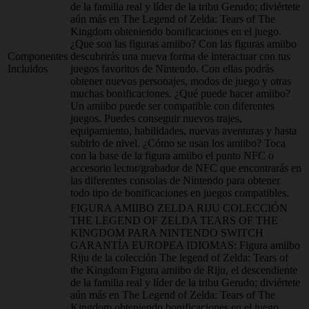
de la familia real y líder de la tribu Gerudo; diviértete
aún más en The Legend of Zelda: Tears of The
Kingdom obteniendo bonificaciones en el juego.
¿Que son las figuras amiibo? Con las figuras amiibo
Componentes
descubrirás una nueva forma de interactuar con tus
Incluidos
juegos favoritos de Nintendo. Con ellas podrás
obtener nuevos personajes, modos de juego y otras
muchas bonificaciones. ¿Qué puede hacer amiibo?
Un amiibo puede ser compatible con diferentes
juegos. Puedes conseguir nuevos trajes,
equipamiento, habilidades, nuevas aventuras y hasta
subirlo de nivel. ¿Cómo se usan los amiibo? Toca
con la base de la figura amiibo el punto NFC o
accesorio lector/grabador de NFC que encontrarás en
las diferentes consolas de Nintendo para obtener
todo tipo de bonificaciones en juegos compatibles.
FIGURA AMIIBO ZELDA RIJU COLECCIÓN
THE LEGEND OF ZELDA TEARS OF THE
KINGDOM PARA NINTENDO SWITCH
GARANTÍA EUROPEA IDIOMAS: Figura amiibo
Riju de la colección The legend of Zelda: Tears of
the Kingdom Figura amiibo de Riju, el descendiente
de la familia real y líder de la tribu Gerudo; diviértete
aún más en The Legend of Zelda: Tears of The
Kingdom obteniendo bonificaciones en el juego.