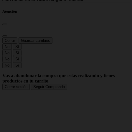
Atención
Cerrar
Guardar cambios
No
Sí
No
Sí
No
Sí
No
Sí
Vas a abandonar la compra que estás realizando y tienes
productos en tu carrito.
Cerrar sesión
Seguir Comprando