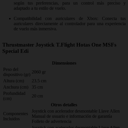
según tus preferencias, para un control más preciso y
adaptado a tu estilo de vuelo.
Compatibilidad con auriculares de Xbox: Conecta tus
auriculares directamente al controlador para una experiencia
de vuelo más inmersiva.
Thrustmaster Joystick T.Flight Hotas One MSFs
Special Edi
Dimensiones
Peso del
2060 gr
dispositivo (gr)
Altura (cm)
23.5 cm
Anchura (cm)
35 cm
Profundidad
20 cm
(cm)
Otros detalles
Joystick con acelerador desmontable Llave Allen
Componentes
Manual de usuario e información de garantía
Incluidos
Folleto de advertencia
Joystick con acelerador desmontable Llave Allen