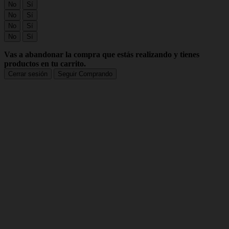
No
Sí
No
Sí
No
Sí
No
Sí
Vas a abandonar la compra que estás realizando y tienes
productos en tu carrito.
Cerrar sesión
Seguir Comprando