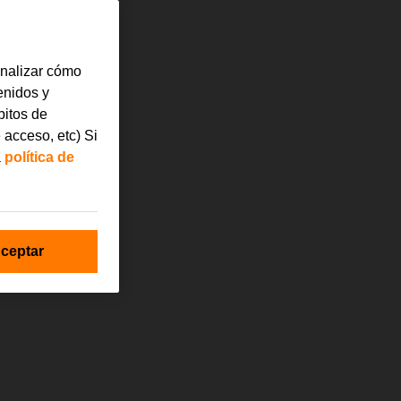
analizar cómo
tenidos y
bitos de
 acceso, etc) Si
a
política de
ceptar