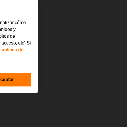
analizar cómo
tenidos y
bitos de
 acceso, etc) Si
a
política de
ceptar