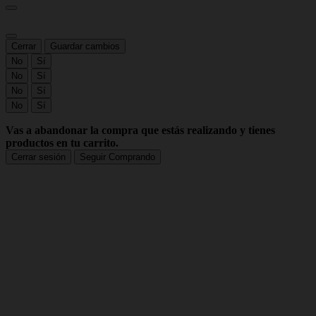
Cerrar
Guardar cambios
No
Sí
No
Sí
No
Sí
No
Sí
Vas a abandonar la compra que estás realizando y tienes
productos en tu carrito.
Cerrar sesión
Seguir Comprando