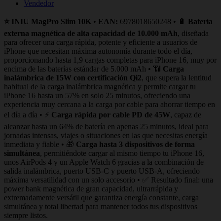
Vendedor
⭐ INIU MagPro Slim 10K
•
EAN:
6978018650248 • 🔋
Batería
externa magnética de alta capacidad de 10.000 mAh
, diseñada
para ofrecer una carga rápida, potente y eficiente a usuarios de
iPhone que necesitan máxima autonomía durante todo el día,
proporcionando hasta 1,9 cargas completas para iPhone 16, muy por
encima de las baterías estándar de 5.000 mAh • 📶
Carga
inalámbrica de 15W con certificación Qi2
, que supera la lentitud
habitual de la carga inalámbrica magnética y permite cargar tu
iPhone 16 hasta un 57% en solo 25 minutos, ofreciendo una
experiencia muy cercana a la carga por cable para ahorrar tiempo en
el día a día • ⚡
Carga rápida por cable PD de 45W
, capaz de
alcanzar hasta un 64% de batería en apenas 25 minutos, ideal para
jornadas intensas, viajes o situaciones en las que necesitas energía
inmediata y fiable • 🎁
Carga hasta 3 dispositivos de forma
simultánea
, permitiéndote cargar al mismo tiempo tu iPhone 16,
unos AirPods 4 y un Apple Watch 6 gracias a la combinación de
salida inalámbrica, puerto USB-C y puerto USB-A, ofreciendo
máxima versatilidad con un solo accesorio • ✅ Resultado final: una
power bank magnética de gran capacidad, ultrarrápida y
extremadamente versátil que garantiza energía constante, carga
simultánea y total libertad para mantener todos tus dispositivos
siempre listos.