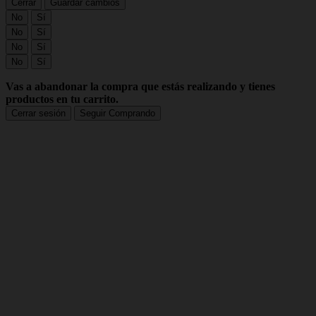
Cerrar
Guardar cambios
No
Sí
No
Sí
No
Sí
No
Sí
Vas a abandonar la compra que estás realizando y tienes
productos en tu carrito.
Cerrar sesión
Seguir Comprando