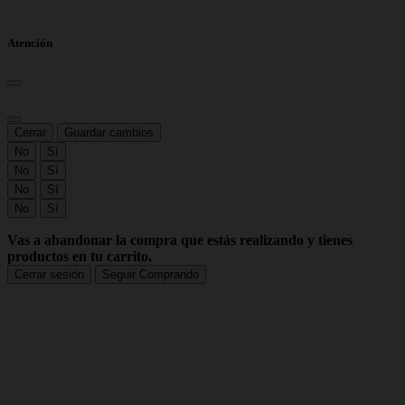
Atención
Cerrar
Guardar cambios
No
Sí
No
Sí
No
Sí
No
Sí
Vas a abandonar la compra que estás realizando y tienes
productos en tu carrito.
Cerrar sesión
Seguir Comprando