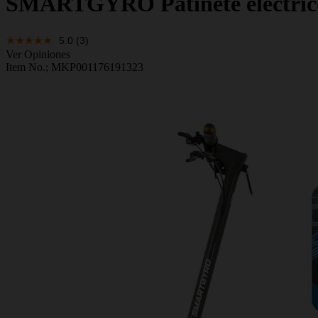
SMARTGYRO
Patinete eléctri
5.0
(3)
Ver Opiniones
Item No.;
MKP001176191323