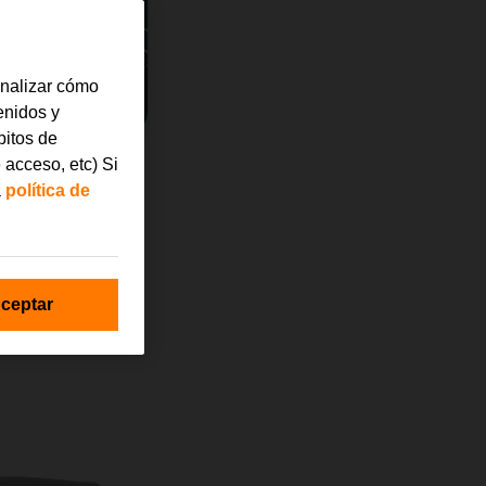
analizar cómo
tenidos y
bitos de
 acceso, etc) Si
a
política de
ceptar