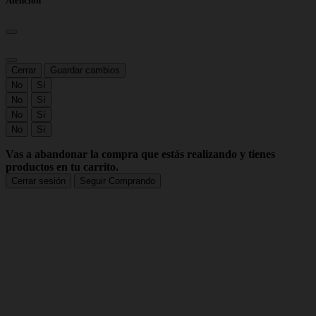
Atención
Cerrar
Guardar cambios
No
Sí
No
Sí
No
Sí
No
Sí
Vas a abandonar la compra que estás realizando y tienes
productos en tu carrito.
Cerrar sesión
Seguir Comprando