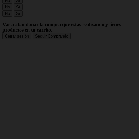
No
Sí
No
Sí
No
Sí
Vas a abandonar la compra que estás realizando y tienes
productos en tu carrito.
Cerrar sesión
Seguir Comprando