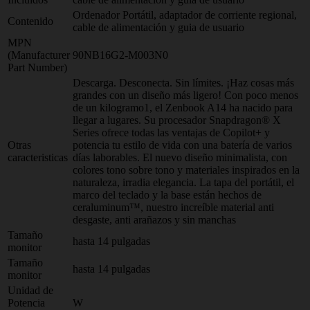
Ordenador Portátil, adaptador de corriente regional,
Contenido
cable de alimentación y guia de usuario
MPN
(Manufacturer
90NB16G2-M003N0
Part Number)
Descarga. Desconecta. Sin límites. ¡Haz cosas más
grandes con un diseño más ligero! Con poco menos
de un kilogramo1, el Zenbook A14 ha nacido para
llegar a lugares. Su procesador Snapdragon® X
Series ofrece todas las ventajas de Copilot+ y
Otras
potencia tu estilo de vida con una batería de varios
caracteristicas
días laborables. El nuevo diseño minimalista, con
colores tono sobre tono y materiales inspirados en la
naturaleza, irradia elegancia. La tapa del portátil, el
marco del teclado y la base están hechos de
ceraluminum™, nuestro increíble material anti
desgaste, anti arañazos y sin manchas
Tamaño
hasta 14 pulgadas
monitor
Tamaño
hasta 14 pulgadas
monitor
Unidad de
Potencia
W