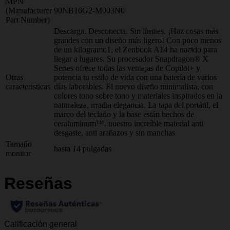
MPN
(Manufacturer
90NB16G2-M003N0
Part Number)
Descarga. Desconecta. Sin límites. ¡Haz cosas más
grandes con un diseño más ligero! Con poco menos
de un kilogramo1, el Zenbook A14 ha nacido para
llegar a lugares. Su procesador Snapdragon® X
Series ofrece todas las ventajas de Copilot+ y
Otras
potencia tu estilo de vida con una batería de varios
caracteristicas
días laborables. El nuevo diseño minimalista, con
colores tono sobre tono y materiales inspirados en la
naturaleza, irradia elegancia. La tapa del portátil, el
marco del teclado y la base están hechos de
ceraluminum™, nuestro increíble material anti
desgaste, anti arañazos y sin manchas
Tamaño
hasta 14 pulgadas
monitor