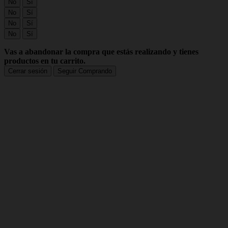
No
Sí
No
Sí
No
Sí
No
Sí
Vas a abandonar la compra que estás realizando y tienes
productos en tu carrito.
Cerrar sesión
Seguir Comprando