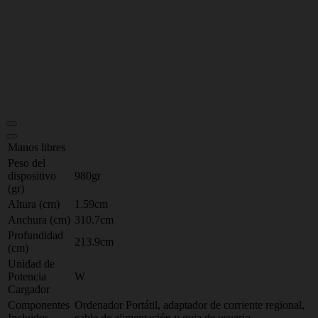
Manos libres
Peso del
dispositivo
980gr
(gr)
Altura (cm)
1.59cm
Anchura (cm)
310.7cm
Profundidad
213.9cm
(cm)
Unidad de
Potencia
W
Cargador
Componentes
Ordenador Portátil, adaptador de corriente regional,
Incluidos
cable de alimentación y guia de usuario