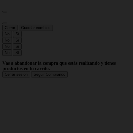
Cerrar
Guardar cambios
No
Sí
No
Sí
No
Sí
No
Sí
Vas a abandonar la compra que estás realizando y tienes
productos en tu carrito.
Cerrar sesión
Seguir Comprando