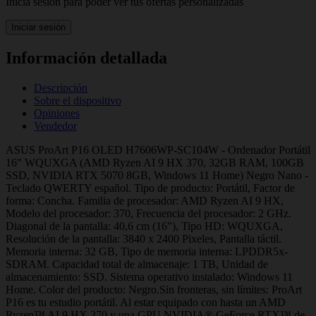
Inicia sesión para poder ver tus ofertas personalizadas
Iniciar sesión
Información detallada
Descripción
Sobre el dispositivo
Opiniones
Vendedor
ASUS ProArt P16 OLED H7606WP-SC104W - Ordenador Portátil
16" WQUXGA (AMD Ryzen AI 9 HX 370, 32GB RAM, 100GB
SSD, NVIDIA RTX 5070 8GB, Windows 11 Home) Negro Nano -
Teclado QWERTY español. Tipo de producto: Portátil, Factor de
forma: Concha. Familia de procesador: AMD Ryzen AI 9 HX,
Modelo del procesador: 370, Frecuencia del procesador: 2 GHz.
Diagonal de la pantalla: 40,6 cm (16"), Tipo HD: WQUXGA,
Resolución de la pantalla: 3840 x 2400 Pixeles, Pantalla táctil.
Memoria interna: 32 GB, Tipo de memoria interna: LPDDR5x-
SDRAM. Capacidad total de almacenaje: 1 TB, Unidad de
almacenamiento: SSD. Sistema operativo instalado: Windows 11
Home. Color del producto: Negro.Sin fronteras, sin límites: ProArt
P16 es tu estudio portátil. Al estar equipado con hasta un AMD
Ryzen™ AI 9 HX 370 y una GPU NVIDIA® GeForce RTX™ de