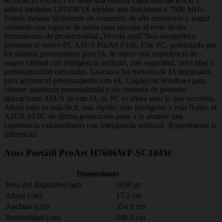
técnicas.El ProArt P16 tiene una enorme capacidad de RAM y
utiliza módulos LPDDR5X rápidos que funcionan a 7500 MHz.
Podrás trabajar fácilmente en contenido de alta resolución y seguir
contando con espacio de sobra para ejecutar el resto de tus
herramientas de productividad.¡Ya está aquí! Nos enorgullece
presentar el nuevo PC ASUS ProArt P166. Este PC, potenciado por
los últimos procesadores para IA, te ofrece una experiencia de
mayor calidad con inteligencia artificial, con seguridad, velocidad y
personalización mejoradas. Gracias a los motores de IA integrados
para acelerar el procesamiento con IA, Copilot en Windows para
obtener asistencia personalizada y un conjunto de potentes
aplicaciones ASUS de con IA, tu PC es ahora todo lo que necesitas.
Ahora todo es más fácil, más rápido, más inteligente y más fluido: el
ASUS AI PC de última generación pone a tu alcance una
experiencia extraordinaria con inteligencia artificial. ¡Experimenta la
diferencia!
Asus Portátil ProArt H7606WP-SC104W
Dimensiones
Peso del dispositivo (gr)
1850 gr
Altura (cm)
17.3 cm
Anchura (cm)
354.9 cm
Profundidad (cm)
246.9 cm