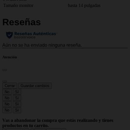
Tamaño monitor
hasta 14 pulgadas
Atención
Cerrar
Guardar cambios
No
Sí
No
Sí
No
Sí
No
Sí
Vas a abandonar la compra que estás realizando y tienes
productos en tu carrito.