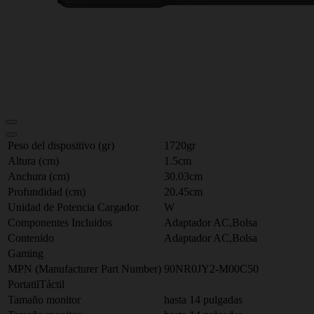
Peso del dispositivo (gr)
1720gr
Altura (cm)
1.5cm
Anchura (cm)
30.03cm
Profundidad (cm)
20.45cm
Unidad de Potencia Cargador
W
Componentes Incluidos
Adaptador AC,Bolsa
Contenido
Adaptador AC,Bolsa
Gaming
MPN (Manufacturer Part Number)
90NR0JY2-M00C50
PortatilTáctil
Tamaño monitor
hasta 14 pulgadas