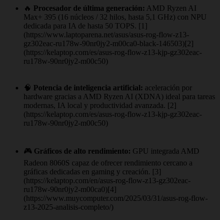
🔥
Procesador de última generación:
AMD Ryzen AI
Max+ 395 (16 núcleos / 32 hilos, hasta 5,1 GHz) con NPU
dedicada para IA de hasta 50 TOPS. [1]
(https://www.laptoparena.net/asus/asus-rog-flow-z13-
gz302eac-ru178w-90nr0jy2-m00ca0-black-146503)[2]
(https://kelaptop.com/es/asus-rog-flow-z13-kjp-gz302eac-
ru178w-90nr0jy2-m00c50)
🧠
Potencia de inteligencia artificial:
aceleración por
hardware gracias a AMD Ryzen AI (XDNA) ideal para tareas
modernas, IA local y productividad avanzada. [2]
(https://kelaptop.com/es/asus-rog-flow-z13-kjp-gz302eac-
ru178w-90nr0jy2-m00c50)
🎮
Gráficos de alto rendimiento:
GPU integrada AMD
Radeon 8060S capaz de ofrecer rendimiento cercano a
gráficas dedicadas en gaming y creación. [3]
(https://kelaptop.com/en/asus-rog-flow-z13-gz302eac-
ru178w-90nr0jy2-m00ca0)[4]
(https://www.muycomputer.com/2025/03/31/asus-rog-flow-
z13-2025-analisis-completo/)