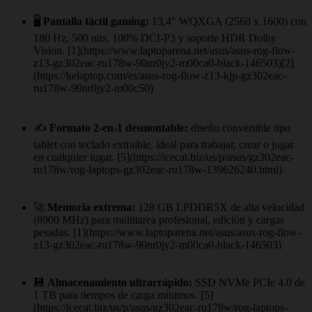
🖥️
Pantalla táctil gaming:
13,4" WQXGA (2560 x 1600) con
180 Hz, 500 nits, 100% DCI‑P3 y soporte HDR Dolby
Vision. [1](https://www.laptoparena.net/asus/asus-rog-flow-
z13-gz302eac-ru178w-90nr0jy2-m00ca0-black-146503)[2]
(https://kelaptop.com/es/asus-rog-flow-z13-kjp-gz302eac-
ru178w-90nr0jy2-m00c50)
✍️
Formato 2‑en‑1 desmontable:
diseño convertible tipo
tablet con teclado extraíble, ideal para trabajar, crear o jugar
en cualquier lugar. [5](https://icecat.biz/us/p/asus/gz302eac-
ru178w/rog-laptops-gz302eac-ru178w-139626240.html)
🚀
Memoria extrema:
128 GB LPDDR5X de alta velocidad
(8000 MHz) para multitarea profesional, edición y cargas
pesadas. [1](https://www.laptoparena.net/asus/asus-rog-flow-
z13-gz302eac-ru178w-90nr0jy2-m00ca0-black-146503)
💾
Almacenamiento ultrarrápido:
SSD NVMe PCIe 4.0 de
1 TB para tiempos de carga mínimos. [5]
(https://icecat.biz/us/p/asus/gz302eac-ru178w/rog-laptops-