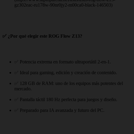
gz302eac-ru178w-90nr0jy2-m00ca0-black-146503)
✅ ¿Por qué elegir este ROG Flow Z13?
✅ Potencia extrema en formato ultraportátil 2‑en‑1.
✅ Ideal para gaming, edición y creación de contenido.
✅ 128 GB de RAM: uno de los equipos más potentes del
mercado.
✅ Pantalla táctil 180 Hz perfecta para juegos y diseño.
✅ Preparado para IA avanzada y futuro del PC.