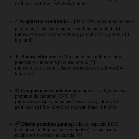
gz302eac-ru178w-139626240.html)
⚡
Arquitectura unificada:
CPU y GPU comparten memoria
para reducir latencia y mejorar rendimiento global. [6]
(https://estore.asus.com/es/90nr0jy2-m00c50-rog-flow-z13-
kjp.html)
🔋
Batería eficiente:
70 Wh con buen equilibrio entre
potencia y autonomía para uso móvil. [7]
(https://rog.asus.com/es/laptops/rog-flow/rog-flow-z13-
kjp/spec/)
⚖️
Compacto pero potente:
peso aprox. 1,7 kg con chasis
premium de aluminio CNC. [1]
(https://www.laptoparena.net/asus/asus-rog-flow-z13-
gz302eac-ru178w-90nr0jy2-m00ca0-black-146503)
🌈
Diseño premium gaming:
edición especial ROG
(colaboración Kojima en este modelo) con acabados
exclusivos y estética avanzada. [6]