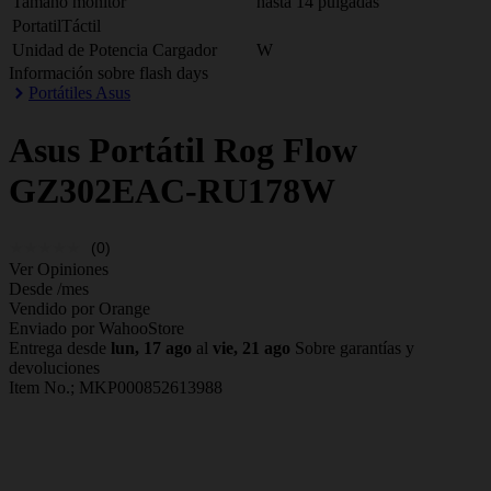
Tamaño monitor
hasta 14 pulgadas
PortatilTáctil
Unidad de Potencia Cargador
W
Información sobre flash days
Portátiles Asus
Asus
Portátil Rog Flow
GZ302EAC-RU178W
(0)
Ver Opiniones
Desde
/mes
Vendido por Orange
Enviado por WahooStore
Entrega desde
lun, 17 ago
al
vie, 21 ago
Sobre garantías y
devoluciones
Item No.;
MKP000852613988