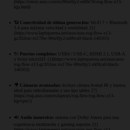
(https://estore.asus.com/es/90nr0jy2-m00c50-rog-flow-z13-
kjp.html)
📶
Conectividad de última generación:
Wi‑Fi 7 + Bluetooth
5.4 para máxima velocidad y estabilidad. [1]
(https://www.laptoparena.net/asus/asus-rog-flow-z13-
gz302eac-ru178w-90nr0jy2-m00ca0-black-146503)
🔌
Puertos completos:
USB4 / USB‑C, HDMI 2.1, USB‑A
y lector microSD. [1](https://www.laptoparena.net/asus/asus-
rog-flow-z13-gz302eac-ru178w-90nr0jy2-m00ca0-black-
146503)
🎥
Cámaras avanzadas:
incluye cámara frontal IR y trasera,
ideal para videollamadas y uso tipo tablet. [7]
(https://rog.asus.com/es/laptops/rog-flow/rog-flow-z13-
kjp/spec/)
🔊
Audio inmersivo:
sistema con Dolby Atmos para una
experiencia multimedia y gaming superior. [1]
(https://www.laptoparena.net/asus/asus-rog-flow-z13-