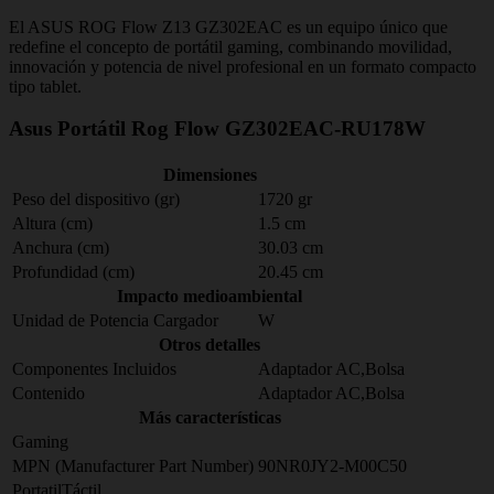
El ASUS ROG Flow Z13 GZ302EAC es un equipo único que
redefine el concepto de portátil gaming, combinando movilidad,
innovación y potencia de nivel profesional en un formato compacto
tipo tablet.
Asus Portátil Rog Flow GZ302EAC-RU178W
Dimensiones
Peso del dispositivo (gr)
1720 gr
Altura (cm)
1.5 cm
Anchura (cm)
30.03 cm
Profundidad (cm)
20.45 cm
Impacto medioambiental
Unidad de Potencia Cargador
W
Otros detalles
Componentes Incluidos
Adaptador AC,Bolsa
Contenido
Adaptador AC,Bolsa
Más características
Gaming
MPN (Manufacturer Part Number)
90NR0JY2-M00C50
PortatilTáctil