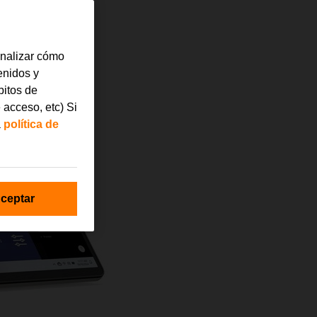
analizar cómo
tenidos y
bitos de
 acceso, etc) Si
a
política de
ceptar