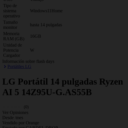
Tipo de
sistema
Windows11Home
operativo
Tamaño
hasta 14 pulgadas
monitor
Memoria
16GB
RAM (GB)
Unidad de
Potencia
W
Cargador
Información sobre flash days
Portátiles LG
LG
Portátil 14 pulgadas Ryzen
AI 5 14Z95U-G.AS55B
(0)
Ver Opiniones
Desde
/mes
Vendido por Orange
Enviado por CARDEL DROP