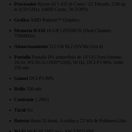
Procesador
Ryzen AI 5 435 (6 Cores / 12 Threads, 2.00 up
to 4.50 GHz), 14MB Cache, 50 TOPS)
Gráfica
AMD Radeon™ Graphics
Memoria RAM
16 GB LPDDR5X (Dual Channel,
7500MHz)
Almacenamiento
512 GB M.2 (NVMe Gen.4)
Pantalla
Pantalla IPS antirreflejo de 14"(35.5cm) formato
16:10, WUXGA (1920*1200), 60 Hz, DCI-P3 99%, brillo
350 nits
Gamut
DCI-P3 99%
Brillo
350 nits
Contraste
1.200:1
Táctil
No
Batería
Hasta 32 horas, 4 celdas y 72 Wh de Polímero-Litio
Wi-Fi
Wi-Fi 6E (802.ax) - AW-XM514NF