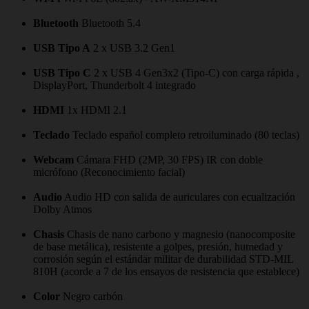
Bluetooth
Bluetooth 5.4
USB Tipo A
2 x USB 3.2 Gen1
USB Tipo C
2 x USB 4 Gen3x2 (Tipo-C) con carga rápida ,
DisplayPort, Thunderbolt 4 integrado
HDMI
1x HDMI 2.1
Teclado
Teclado español completo retroiluminado (80 teclas)
Webcam
Cámara FHD (2MP, 30 FPS) IR con doble
micrófono (Reconocimiento facial)
Audio
Audio HD con salida de auriculares con ecualización
Dolby Atmos
Chasis
Chasis de nano carbono y magnesio (nanocomposite
de base metálica), resistente a golpes, presión, humedad y
corrosión según el estándar militar de durabilidad STD-MIL
810H (acorde a 7 de los ensayos de resistencia que establece)
Color
Negro carbón