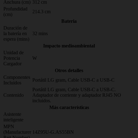
Anchura (cm)
312 cm
Profundidad
214.3 cm
(cm)
Bateria
Duración de
la batería en
32 mins
espera (mins)
Impacto medioambiental
Unidad de
Potencia
W
Cargador
Otros detalles
Componentes
Portátil LG gram, Cable USB-C a USB-C
Incluidos
Portátil LG gram, Cable USB-C a USB-C.
Contenido
Adaptador de corriente y adaptador RJ45 NO
incluidos.
Más características
Asistente
inteligente
MPN
(Manufacturer
14Z95U-G.AS55BN
Part Number)