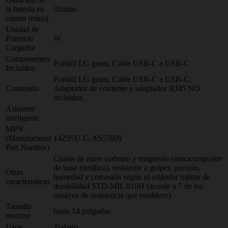
la batería en
32mins
espera (mins)
Unidad de
Potencia
W
Cargador
Componentes
Portátil LG gram, Cable USB-C a USB-C
Incluidos
Portátil LG gram, Cable USB-C a USB-C.
Contenido
Adaptador de corriente y adaptador RJ45 NO
incluidos.
Asistente
inteligente
MPN
(Manufacturer
14Z95U-G.AS55BN
Part Number)
Chasis de nano carbono y magnesio (nanocomposite
de base metálica), resistente a golpes, presión,
Otras
humedad y corrosión según el estándar militar de
caracteristicas
durabilidad STD-MIL 810H (acorde a 7 de los
ensayos de resistencia que establece)
Tamaño
hasta 14 pulgadas
monitor
Usos
Trabajo