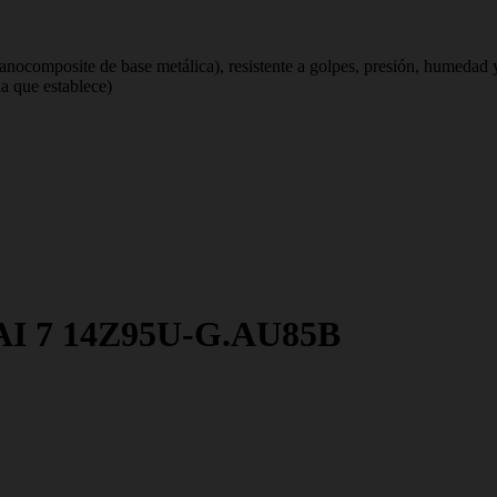
nocomposite de base metálica), resistente a golpes, presión, humedad
ia que establece)
n AI 7 14Z95U-G.AU85B