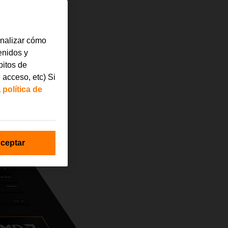
analizar cómo
tenidos y
bitos de
 acceso, etc) Si
a
política de
ceptar