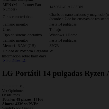
MPN (Manufacturer Part
14Z95U-G.AU85BN
Number)
Chasis de nano carbono y magnesio (na
Otras caracteristicas
(acorde a 7 de los ensayos de resistenc
Tamaño monitor
hasta 14 pulgadas
Usos
Trabajo
Tipo de sistema operativo
Windows11Home
Tamaño monitor
hasta 14 pulgadas
Memoria RAM (GB)
32GB
Unidad de Potencia Cargador
W
Información sobre flash days
Portátiles LG
LG
Portátil 14 pulgadas Ryze
(0)
Ver Opiniones
Desde
/mes
Total en 48 plazos: 1716€
Ahorra 433€ vs PVPr
Vendido por Orange