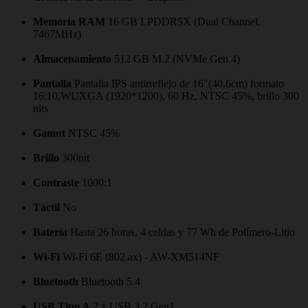
Memoria RAM
16 GB LPDDR5X (Dual Channel,
7467MHz)
Almacenamiento
512 GB M.2 (NVMe Gen.4)
Pantalla
Pantalla IPS antirreflejo de 16"(40.6cm) formato
16:10,WUXGA (1920*1200), 60 Hz, NTSC 45%, brillo 300
nits
Gamut
NTSC 45%
Brillo
300nit
Contraste
1000:1
Táctil
No
Batería
Hasta 26 horas, 4 celdas y 77 Wh de Polímero-Litio
Wi-Fi
Wi-Fi 6E (802.ax) - AW-XM514NF
Bluetooth
Bluetooth 5.4
USB Tipo A
2 x USB 3.2 Gen1