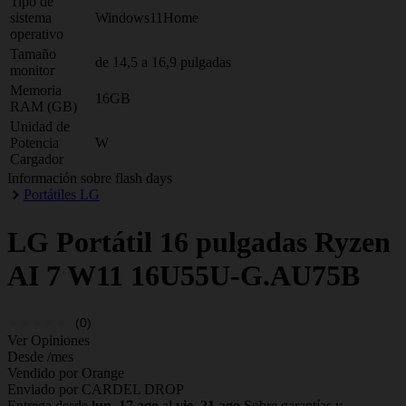
Tipo de
sistema
Windows11Home
operativo
Tamaño
de 14,5 a 16,9 pulgadas
monitor
Memoria
16GB
RAM (GB)
Unidad de
Potencia
W
Cargador
Información sobre flash days
Portátiles LG
LG
Portátil 16 pulgadas Ryzen
AI 7 W11 16U55U-G.AU75B
(0)
Ver Opiniones
Desde
/mes
Vendido por Orange
Enviado por CARDEL DROP
Entrega desde
lun, 17 ago
al
vie, 21 ago
Sobre garantías y