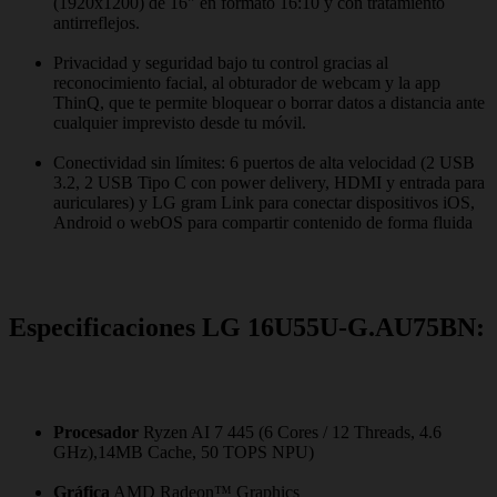
(1920x1200) de 16" en formato 16:10 y con tratamiento
antirreflejos.
Privacidad y seguridad bajo tu control gracias al
reconocimiento facial, al obturador de webcam y la app
ThinQ, que te permite bloquear o borrar datos a distancia ante
cualquier imprevisto desde tu móvil.
Conectividad sin límites: 6 puertos de alta velocidad (2 USB
3.2, 2 USB Tipo C con power delivery, HDMI y entrada para
auriculares) y LG gram Link para conectar dispositivos iOS,
Android o webOS para compartir contenido de forma fluida
Especificaciones LG 16U55U-G.AU75BN:
Procesador
Ryzen AI 7 445 (6 Cores / 12 Threads, 4.6
GHz),14MB Cache, 50 TOPS NPU)
Gráfica
AMD Radeon™ Graphics