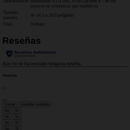
caracteristicas
durabilidad STD-MIL 810H (acorde a 7 de los
ensayos de resistencia que establece)
Tamaño
de 14,5 a 16,9 pulgadas
monitor
Usos
Trabajo
Atención
Cerrar
Guardar cambios
No
Sí
No
Sí
No
Sí
No
Sí