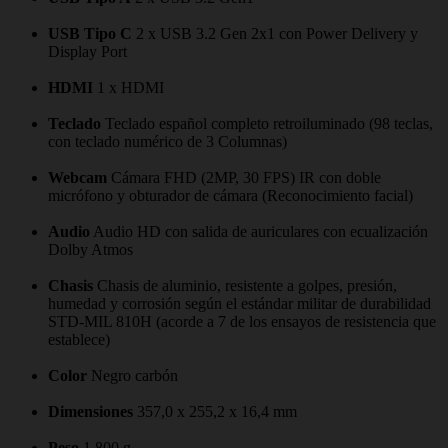
USB Tipo C
2 x USB 3.2 Gen 2x1 con Power Delivery y
Display Port
HDMI
1 x HDMI
Teclado
Teclado español completo retroiluminado (98 teclas,
con teclado numérico de 3 Columnas)
Webcam
Cámara FHD (2MP, 30 FPS) IR con doble
micrófono y obturador de cámara (Reconocimiento facial)
Audio
Audio HD con salida de auriculares con ecualización
Dolby Atmos
Chasis
Chasis de aluminio, resistente a golpes, presión,
humedad y corrosión según el estándar militar de durabilidad
STD-MIL 810H (acorde a 7 de los ensayos de resistencia que
establece)
Color
Negro carbón
Dimensiones
357,0 x 255,2 x 16,4 mm
Peso
1.800 g