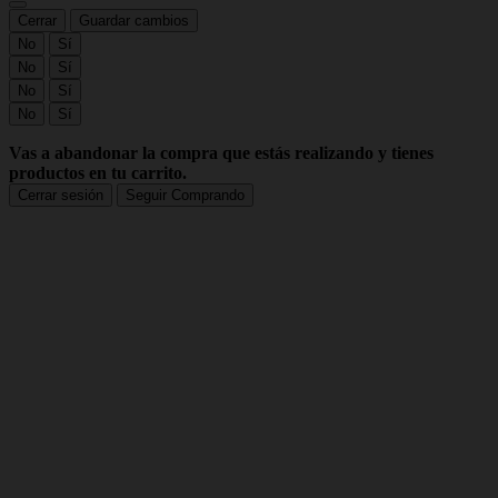
Cerrar
Guardar cambios
No
Sí
No
Sí
No
Sí
No
Sí
Vas a abandonar la compra que estás realizando y tienes
productos en tu carrito.
Cerrar sesión
Seguir Comprando