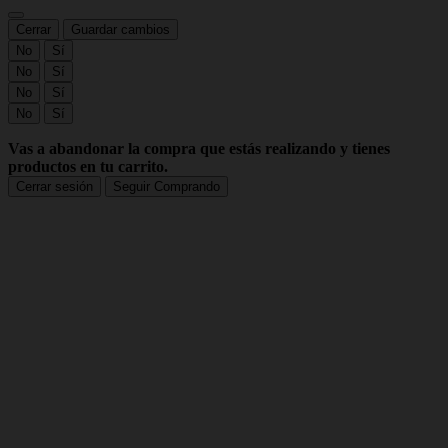
Cerrar
Guardar cambios
No
Sí
No
Sí
No
Sí
No
Sí
Vas a abandonar la compra que estás realizando y tienes
productos en tu carrito.
Cerrar sesión
Seguir Comprando