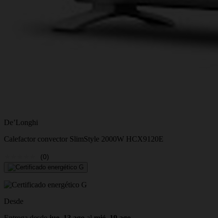
De’Longhi
Calefactor convector SlimStyle 2000W HCX9120E
(0)
Desde
Entrega desde
jue, 13 ago
al
mié, 19 ago