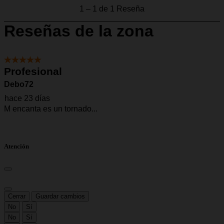
Atención
Cerrar
Guardar cambios
No
Sí
No
Sí