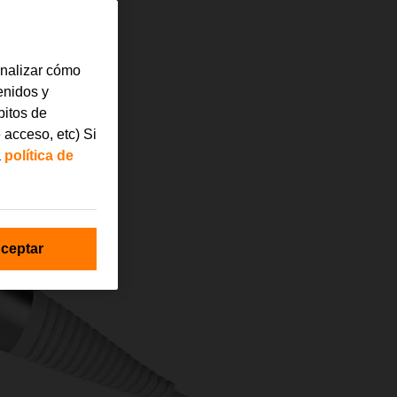
analizar cómo
tenidos y
bitos de
 acceso, etc) Si
a
política de
ceptar