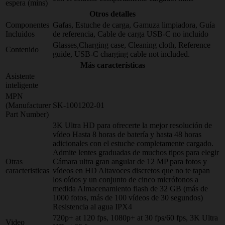
espera (mins)
Otros detalles
Componentes
Gafas, Estuche de carga, Gamuza limpiadora, Guía
Incluidos
de referencia, Cable de carga USB-C no incluido
Glasses,Charging case, Cleaning cloth, Reference
Contenido
guide, USB-C charging cable not included.
Más características
Asistente
inteligente
MPN
(Manufacturer
SK-1001202-01
Part Number)
3K Ultra HD para ofrecerte la mejor resolución de
vídeo Hasta 8 horas de batería y hasta 48 horas
adicionales con el estuche completamente cargado.
Admite lentes graduadas de muchos tipos para elegir
Otras
Cámara ultra gran angular de 12 MP para fotos y
caracteristicas
vídeos en HD Altavoces discretos que no te tapan
los oídos y un conjunto de cinco micrófonos a
medida Almacenamiento flash de 32 GB (más de
1000 fotos, más de 100 vídeos de 30 segundos)
Resistencia al agua IPX4
720p+ at 120 fps, 1080p+ at 30 fps/60 fps, 3K Ultra
Video