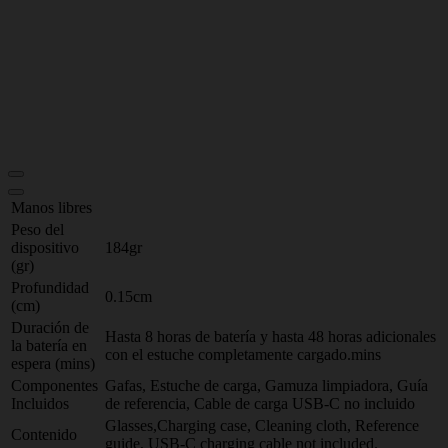
Manos libres
Peso del
dispositivo
184gr
(gr)
Profundidad
0.15cm
(cm)
Duración de
Hasta 8 horas de batería y hasta 48 horas adicionales
la batería en
con el estuche completamente cargado.mins
espera (mins)
Componentes
Gafas, Estuche de carga, Gamuza limpiadora, Guía
Incluidos
de referencia, Cable de carga USB-C no incluido
Glasses,Charging case, Cleaning cloth, Reference
Contenido
guide, USB-C charging cable not included.