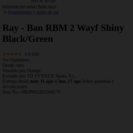
HD at 30 fps
Información sobre flash days
Smartglasses y gafas de sol
Ray - Ban
RBM 2 Wayf Shiny
Black/Green
4.8
(50)
Ver Opiniones
Desde
/mes
Vendido por Orange
Enviado por TD SYNNEX Spain, S.L.
Entrega desde
mar, 11 ago
al
lun, 17 ago
Sobre garantías y
devoluciones
Item No.;
MKP003283204572