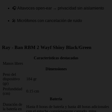
🎧 Altavoces open-ear → privacidad sin aislamiento
🎤 Micrófonos con cancelación de ruido
Ray - Ban RBM 2 Wayf Shiny Black/Green
Características destacadas
Manos libres
Dimensiones
Peso del
dispositivo
184 gr
(gr)
Profundidad
0.15 cm
(cm)
Bateria
Duración de
Hasta 8 horas de batería y hasta 48 horas adicionales
la batería en
con el estuche completamente cargado. mins