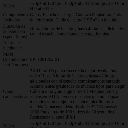
720p+ at 120 fps, 1080p+ at 30 fps/60 fps, 3K Ultra
Video
HD at 30 fps
Componentes
Gafas, Estuche de carga, Gamuza limpiadora, Guía
Incluidos
de referencia, Cable de carga USB-C no incluido
Duración de
Hasta 8 horas de batería y hasta 48 horas adicionales
la batería en
con el estuche completamente cargado.mins
espera (mins)
Asistente
inteligente
MPN
(Manufacturer
SK-1001202-01
Part Number)
3K Ultra HD para ofrecerte la mejor resolución de
vídeo Hasta 8 horas de batería y hasta 48 horas
adicionales con el estuche completamente cargado.
Admite lentes graduadas de muchos tipos para elegir
Otras
Cámara ultra gran angular de 12 MP para fotos y
caracteristicas
vídeos en HD Altavoces discretos que no te tapan
los oídos y un conjunto de cinco micrófonos a
medida Almacenamiento flash de 32 GB (más de
1000 fotos, más de 100 vídeos de 30 segundos)
Resistencia al agua IPX4
720p+ at 120 fps, 1080p+ at 30 fps/60 fps, 3K Ultra
Video