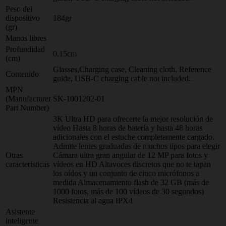
Peso del
dispositivo
184gr
(gr)
Manos libres
Profundidad
0.15cm
(cm)
Glasses,Charging case, Cleaning cloth, Reference
Contenido
guide, USB-C charging cable not included.
MPN
(Manufacturer
SK-1001202-01
Part Number)
3K Ultra HD para ofrecerte la mejor resolución de
vídeo Hasta 8 horas de batería y hasta 48 horas
adicionales con el estuche completamente cargado.
Admite lentes graduadas de muchos tipos para elegir
Otras
Cámara ultra gran angular de 12 MP para fotos y
caracteristicas
vídeos en HD Altavoces discretos que no te tapan
los oídos y un conjunto de cinco micrófonos a
medida Almacenamiento flash de 32 GB (más de
1000 fotos, más de 100 vídeos de 30 segundos)
Resistencia al agua IPX4
Asistente
inteligente