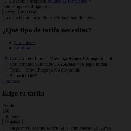
He leído y acepto la
Política de Privacidad
*
Este campo es obligatorio
Cerrar
Avísame
Ha ocurrido un error. Por favor, inténtalo de nuevo.
¿Qué tipo de tarifa necesitas?
Particulares
Empresa
Con contrato Fibra + Móvil
5,25€/mes
+0€ pago inicial
Con contrato Solo Móvil
5,25€/mes
+0€ pago inicial
Tarifa + Móvil Prepago
No disponible
Sin tarifa
169€
Continuar
Elige tu tarifa
Desde
C
160
25€
/mes
Lo quiero
Dispositivo
Xiaomi Watch S4 41 mm
Desde 5,25€/mes