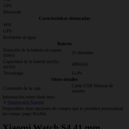
GPS
Bluetooth
Características destacadas
Wifi
GPS
Resistente al agua
Bateria
Duración de la batería en espera
15 díasmins
(mins)
Capacidad de la batería (mAh)
486mAh
(mAh)
Tecnología
Li-Po
Otros detalles
Cable USB Manual de
Contenido de la caja
usuario
Información sobre flash days
Smartwatch Xiaomi
Disponibles otras opciones de compra que te permiten personalizar
tus cuotas: pago flexible.
Xiaomi
Watch S4 41 mm