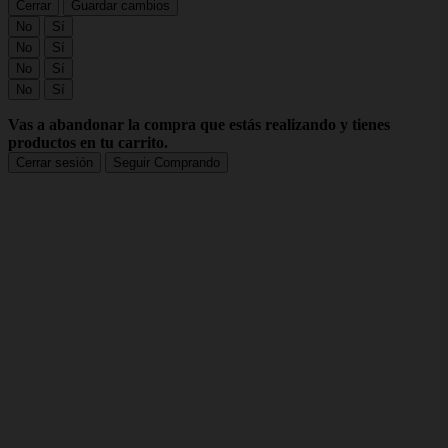
Cerrar
Guardar cambios
No
Sí
No
Sí
No
Sí
No
Sí
Vas a abandonar la compra que estás realizando y tienes
productos en tu carrito.
Cerrar sesión
Seguir Comprando