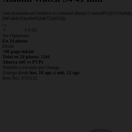
com.demandware.beehive.xcs.internal.library.ContentPO@c51ba6d(co
[98546fe31bef9e932db752e05f]])
1.0
(1)
Ver Opiniones
En 24 plazos
Desde
+0€ pago inicial
Total en 24 plazos: 126€
Ahorra 44€ vs PVPr
Vendido y enviado por Orange
Entrega desde
lun, 10 ago
al
mié, 12 ago
Item No.;
3711122