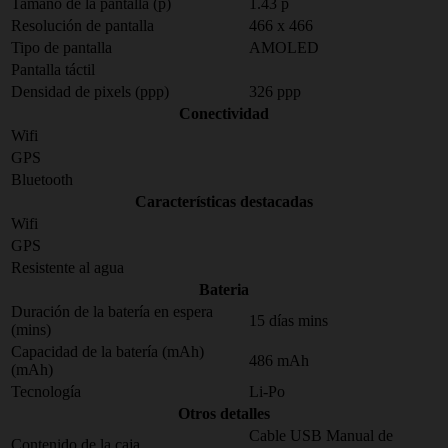
Tamaño de la pantalla (p)
1.43 p
Resolución de pantalla
466 x 466
Tipo de pantalla
AMOLED
Pantalla táctil
Densidad de pixels (ppp)
326 ppp
Conectividad
Wifi
GPS
Bluetooth
Características destacadas
Wifi
GPS
Resistente al agua
Bateria
Duración de la batería en espera
15 días mins
(mins)
Capacidad de la batería (mAh)
486 mAh
(mAh)
Tecnología
Li-Po
Otros detalles
Cable USB
Manual de
Contenido de la caja