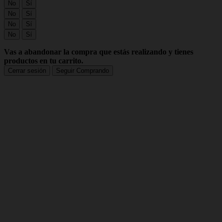
No
Sí
No
Sí
No
Sí
No
Sí
Vas a abandonar la compra que estás realizando y tienes
productos en tu carrito.
Cerrar sesión
Seguir Comprando