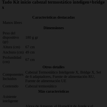
Tado Kit inicio cabezal termostático inteligen+bridge
x
Características destacadas
Manos libres
Dimensiones
Peso del
dispositivo
180 g gr
(gr)
Altura (cm)
67 cm
Anchura (cm)
49 cm
Profundidad
67 cm
(cm)
Otros detalles
Cabezal Termostático Inteligente X, Bridge X, Set
Componentes
de 6 adaptadores, Fuente de alimentación RU,
Incluidos
Fuente de alimentación UE
Contenido
Cabezal termostático
Más características
Asistente
inteligente
Alexa de Amazon, el HomeKit de Apple y el