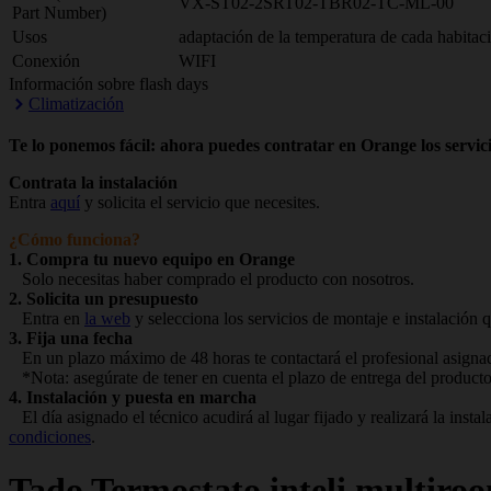
VX-ST02-2SRT02-TBR02-TC-ML-00
Part Number)
Usos
adaptación de la temperatura de cada habitac
Conexión
WIFI
Información sobre flash days
Climatización
Te lo ponemos fácil: ahora puedes contratar en Orange los servici
Contrata la instalación
Entra
aquí
y solicita el servicio que necesites.
¿Cómo funciona?
1. Compra tu nuevo equipo en Orange
Solo necesitas haber comprado el producto con nosotros.
2. Solicita un presupuesto
Entra en
la web
y selecciona los servicios de montaje e instalación q
3. Fija una fecha
En un plazo máximo de 48 horas te contactará el profesional asignado
*Nota: asegúrate de tener en cuenta el plazo de entrega del producto
4. Instalación y puesta en marcha
El día asignado el técnico acudirá al lugar fijado y realizará la ins
condiciones
.
Tado
Termostato inteli multiro