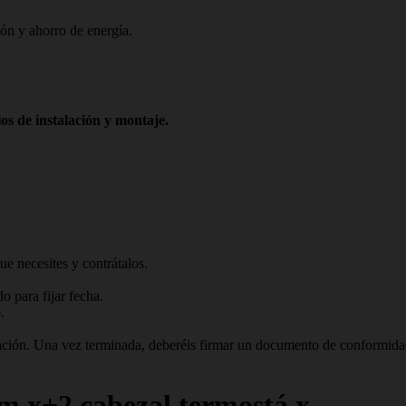
ión y ahorro de energía.
os de instalación y montaje.
ue necesites y contrátalos.
 para fijar fecha.
.
talación. Una vez terminada, deberéis firmar un documento de conformid
om x+2 cabezal termostá x