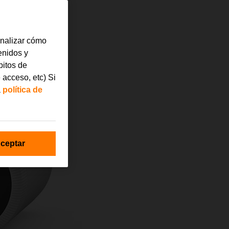
analizar cómo
tenidos y
bitos de
 acceso, etc) Si
a
política de
ceptar