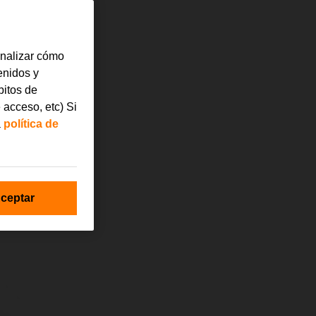
analizar cómo
tenidos y
bitos de
 acceso, etc) Si
a
política de
ceptar