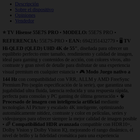
Descripción
Sobre el dispositivo
Opiniones
Vendedor
⭐ TV Hisense 55E7S PRO
•
MODELO:
55E7S PRO •
REFERENCIA:
55E7S-PRO •
EAN:
6942351432779 • 🖥️
TV
Hi‑QLED (QLED) UHD 4K de 55"
, diseñada para ofrecer un
equilibrio perfecto entre tamaño, rendimiento y calidad de imagen,
ideal para gaming y contenidos de acción, con colores vivos, alto
contraste y gran nivel de detalle para disfrutar de una experiencia
visual premium en cualquier estancia • 🎮
Modo Juego nativo a
144 Hz
con compatibilidad con VRR, ALLM y AMD FreeSync
Premium Pro (según especificación de la serie), que garantiza una
jugabilidad ultra fluida, latencia reducida y una respuesta rápida,
perfecta para consolas y PC gaming de última generación • 🧠
Procesado de imagen con inteligencia artificial
mediante
tecnologías AI Picture y escalado 4K inteligente, optimizando
automáticamente nitidez, contraste y color en películas, series y
videojuegos para ofrecer siempre la mejor calidad de imagen posible
• 🌈
Compatibilidad HDR avanzada
compatible con HDR10+,
Dolby Vision y Dolby Vision IQ, mejorando el rango dinámico, el
nivel de brillo y la fidelidad cromática para una experiencia