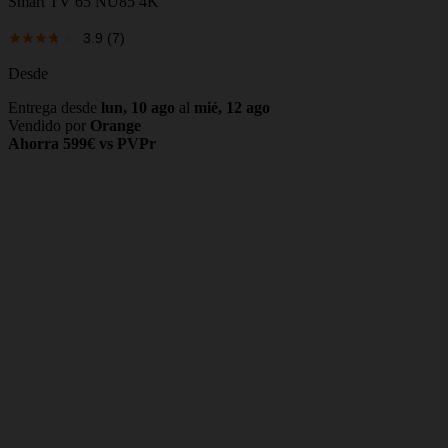
Smart TV 65 NU85 4K
3.9
(7)
Desde
Entrega desde
lun, 10 ago
al
mié, 12 ago
Vendido por
Orange
Ahorra 599€ vs PVPr