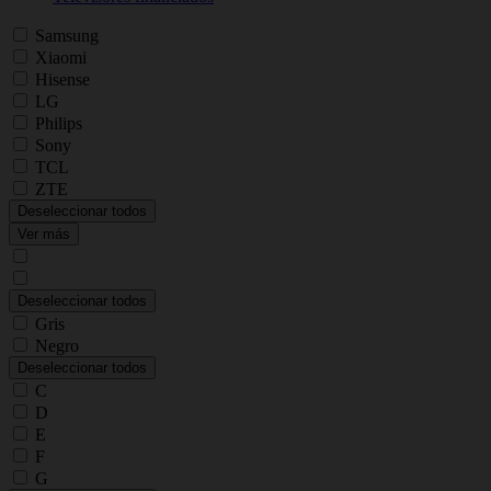
Samsung
Xiaomi
Hisense
LG
Philips
Sony
TCL
ZTE
Deseleccionar todos
Ver más
Deseleccionar todos
Gris
Negro
Deseleccionar todos
C
D
E
F
G