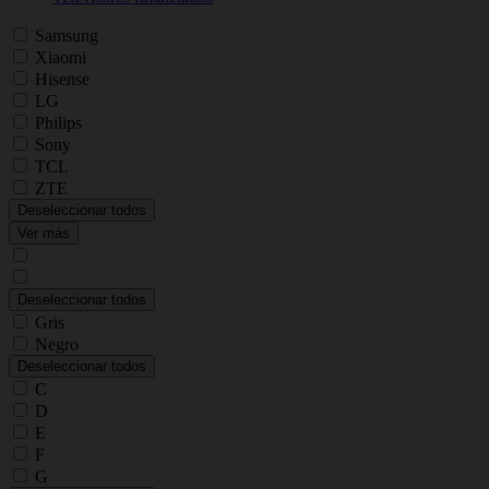
Samsung
Xiaomi
Hisense
LG
Philips
Sony
TCL
ZTE
Deseleccionar todos
Ver más
Deseleccionar todos
Gris
Negro
Deseleccionar todos
C
D
E
F
G