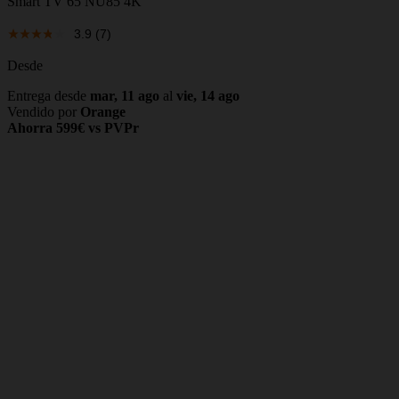
Smart TV 65 NU85 4K
3.9
(7)
Desde
Entrega desde
mar, 11 ago
al
vie, 14 ago
Vendido por
Orange
Ahorra 599€ vs PVPr