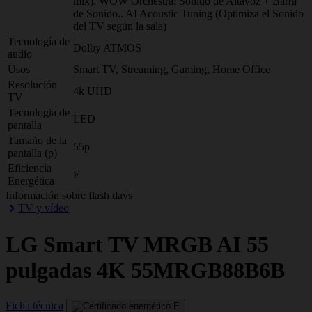
mix). WOW Orchestra: Sonido de Altavoz + Barra
de Sonido.. AI Acoustic Tuning (Optimiza el Sonido
del TV según la sala)
Tecnología de
Dolby ATMOS
audio
Usos
Smart TV, Streaming, Gaming, Home Office
Resolución
4k UHD
TV
Tecnologia de
LED
pantalla
Tamaño de la
55p
pantalla (p)
Eficiencia
E
Energética
Información sobre flash days
TV y vídeo
LG
Smart TV MRGB AI 55
pulgadas 4K 55MRGB88B6B
Ficha técnica