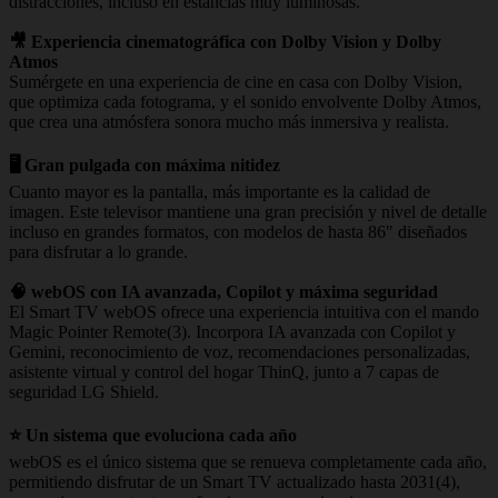
distracciones, incluso en estancias muy luminosas.
🎥 Experiencia cinematográfica con Dolby Vision y Dolby
Atmos
Sumérgete en una experiencia de cine en casa con Dolby Vision,
que optimiza cada fotograma, y el sonido envolvente Dolby Atmos,
que crea una atmósfera sonora mucho más inmersiva y realista.
🖥️ Gran pulgada con máxima nitidez
Cuanto mayor es la pantalla, más importante es la calidad de
imagen. Este televisor mantiene una gran precisión y nivel de detalle
incluso en grandes formatos, con modelos de hasta 86" diseñados
para disfrutar a lo grande.
🧠 webOS con IA avanzada, Copilot y máxima seguridad
El Smart TV webOS ofrece una experiencia intuitiva con el mando
Magic Pointer Remote(3). Incorpora IA avanzada con Copilot y
Gemini, reconocimiento de voz, recomendaciones personalizadas,
asistente virtual y control del hogar ThinQ, junto a 7 capas de
seguridad LG Shield.
⭐ Un sistema que evoluciona cada año
webOS es el único sistema que se renueva completamente cada año,
permitiendo disfrutar de un Smart TV actualizado hasta 2031(4),