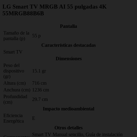
LG Smart TV MRGB AI 55 pulgadas 4K
55MRGB88B6B
Pantalla
Tamaño de la
55 p
pantalla (p)
Características destacadas
Smart TV
Dimensiones
Peso del
dispositivo
15.1 gr
(gr)
Altura (cm)
716 cm
Anchura (cm)
1236 cm
Profundidad
29.7 cm
(cm)
Impacto medioambiental
Eficiencia
E
Energética
Otros detalles
Smart TV Manual sencillo, Guía de instalación