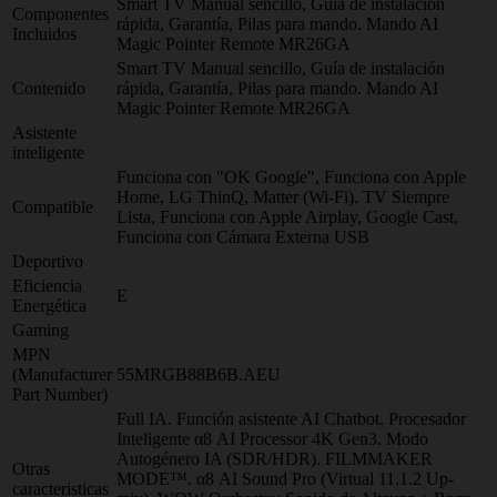
Smart TV Manual sencillo, Guía de instalación
Componentes
rápida, Garantía, Pilas para mando. Mando AI
Incluidos
Magic Pointer Remote MR26GA
Smart TV Manual sencillo, Guía de instalación
Contenido
rápida, Garantía, Pilas para mando. Mando AI
Magic Pointer Remote MR26GA
Asistente
inteligente
Funciona con "OK Google", Funciona con Apple
Home, LG ThinQ, Matter (Wi-Fi), TV Siempre
Compatible
Lista, Funciona con Apple Airplay, Google Cast,
Funciona con Cámara Externa USB
Deportivo
Eficiencia
E
Energética
Gaming
MPN
(Manufacturer
55MRGB88B6B.AEU
Part Number)
Full IA. Función asistente AI Chatbot. Procesador
Inteligente α8 AI Processor 4K Gen3. Modo
Autogénero IA (SDR/HDR). FILMMAKER
Otras
MODE™. α8 AI Sound Pro (Virtual 11.1.2 Up-
caracteristicas