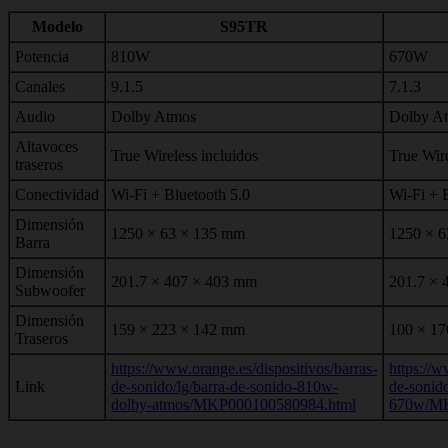
Modelo
S95TR
Potencia
810W
670W
Canales
9.1.5
7.1.3
Audio
Dolby Atmos
Dolby A
Altavoces
True Wireless incluidos
True Wire
traseros
Conectividad
Wi-Fi + Bluetooth 5.0
Wi-Fi + 
Dimensión
1250 × 63 × 135 mm
1250 × 
Barra
Dimensión
201.7 × 407 × 403 mm
201.7 × 
Subwoofer
Dimensión
159 × 223 × 142 mm
100 × 17
Traseros
https://www.orange.es/dispositivos/barras-
https://w
Link
de-sonido/lg/barra-de-sonido-810w-
de-sonido
dolby-atmos/MKP000100580984.html
670w/MK