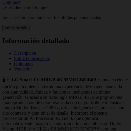
Continuar
¿Eres cliente de Orange?
Inicia sesión para poder ver tus ofertas personalizadas
Iniciar sesión
Información detallada
Descripción
Sobre el dispositivo
Opiniones
Vendedor
🖥️ El
LG Smart TV MRGB 4K 55MRGB88B6B
es una excelente
opción para quienes buscan una experiencia de imagen avanzada
con gran calidad, fluidez y funciones inteligentes de última
generación. Gracias a su tecnología MRGB 4K, que proporciona
una reproducción de color avanzada con mayor brillo e intensidad,
junto a Motion Booster 288Hz, ofrece imágenes más precisas, con
alto contraste y gran nivel de detalle. Incorpora el potente
procesador α8 AI Processor 4K Gen3, que optimiza
automáticamente imagen y sonido, siendo compatible con Dolby
Vision, HDR10 y HLG y FILMMAKER MODE™ para una