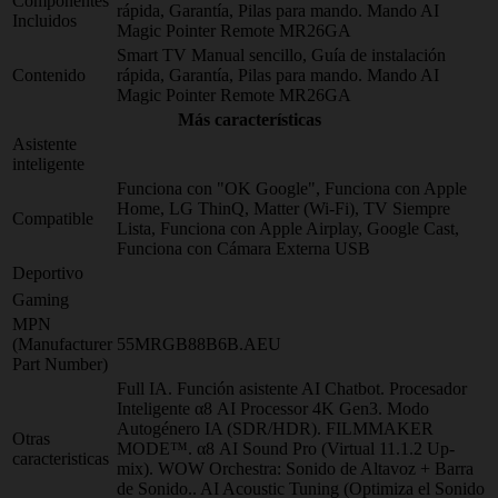
Componentes
rápida, Garantía, Pilas para mando. Mando AI
Incluidos
Magic Pointer Remote MR26GA
Smart TV Manual sencillo, Guía de instalación
Contenido
rápida, Garantía, Pilas para mando. Mando AI
Magic Pointer Remote MR26GA
Más características
Asistente
inteligente
Funciona con "OK Google", Funciona con Apple
Home, LG ThinQ, Matter (Wi-Fi), TV Siempre
Compatible
Lista, Funciona con Apple Airplay, Google Cast,
Funciona con Cámara Externa USB
Deportivo
Gaming
MPN
(Manufacturer
55MRGB88B6B.AEU
Part Number)
Full IA. Función asistente AI Chatbot. Procesador
Inteligente α8 AI Processor 4K Gen3. Modo
Autogénero IA (SDR/HDR). FILMMAKER
Otras
MODE™. α8 AI Sound Pro (Virtual 11.1.2 Up-
caracteristicas
mix). WOW Orchestra: Sonido de Altavoz + Barra
de Sonido.. AI Acoustic Tuning (Optimiza el Sonido