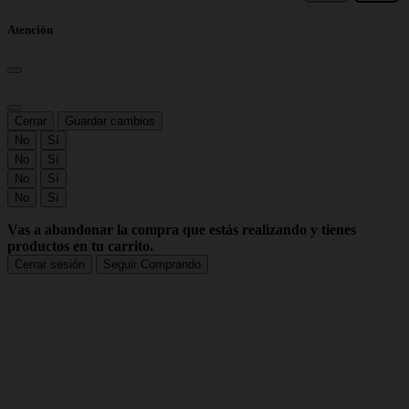
Atención
Cerrar
Guardar cambios
No
Sí
No
Sí
No
Sí
No
Sí
Vas a abandonar la compra que estás realizando y tienes
productos en tu carrito.
Cerrar sesión
Seguir Comprando