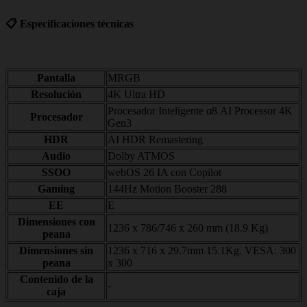
📋 Especificaciones técnicas
Pantalla
MRGB
Resolución
4K Ultra HD
Procesador Inteligente α8 AI Processor 4K
Procesador
Gen3
HDR
AI HDR Remastering
Audio
Dolby ATMOS
SSOO
webOS 26 IA con Copilot
Gaming
144Hz Motion Booster 288
EE
E
Dimensiones con
1236 x 786/746 x 260 mm (18.9 Kg)
peana
Dimensiones sin
1236 x 716 x 29.7mm 15.1Kg. VESA: 300
peana
x 300
Contenido de la
-
caja