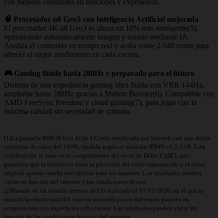
con mejoras constantes en funciones y experiencia.
🧠 Procesador α8 Gen3 con Inteligencia Artificial mejorada
El procesador 4K α8 Gen3 es ahora un 10% más inteligente(5),
optimizando automáticamente imagen y sonido mediante IA.
Analiza el contenido en tiempo real y actúa sobre 2.040 zonas para
ofrecer el mejor rendimiento en cada escena.
🎮 Gaming fluido hasta 288Hz y preparado para el futuro
Disfruta de una experiencia gaming ultra fluida con VRR 144Hz,
ampliable hasta 288Hz gracias a Motion Booster(6). Compatible con
AMD FreeSync Premium y cloud gaming(7), para jugar con la
máxima calidad sin necesidad de consola.
(1)La pantalla MRGB Evo AI de LG está certificada por Intertek con una doble
cobertura de color del 100%, medida según el estándar IDMS v1.2 5.18. Esta
certificación se basa en el cumplimiento del nivel de Delta E (ΔE), que
garantiza que la diferencia entre la precisión del color reproducido y el color
original apenas resulta perceptible para los usuarios. Los resultados pueden
variar en función del entorno y las condiciones de uso.
(2)Basado en un estudio interno de LG realizado el 01/03/2026, en el que se
analizó la efectividad del sistema antirreflejos en diferentes paneles en
comparación con superficies reflectantes. Los resultados pueden variar en
función de las condiciones de uso y del entorno.