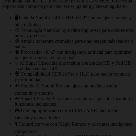
tecnología NanoCell, el procesador α7 con IA y webOS, ofrece una
experiencia completa para cine, series, gaming y streaming diario.
🖥️ Pantalla NanoCell 4K UHD de 50" con imágenes nítidas y
bien definidas
🎨 Tecnología NanoCell que filtra impurezas para colores más
puros y precisos
🌈 Amplia cobertura cromática para una imagen más realista y
natural
🧠 Procesador 4K α7 con inteligencia artificial para optimizar
imagen y sonido en tiempo real
✨ AI Super Upscaling que mejora contenidos HD y Full HD
a calidad cercana a 4K
🎥 Compatibilidad HDR10 Pro y HLG para mayor contraste
y profundidad
🔊 Sonido AI Sound Pro con ajuste automático según
contenido y entorno
📲 Smart TV webOS con acceso rápido a apps de streaming y
funciones inteligentes
🎮 Gaming optimizado con ALLM y VRR para menor
latencia y mayor fluidez
🎙️ Control por voz con Magic Remote y asistentes inteligentes
compatibles