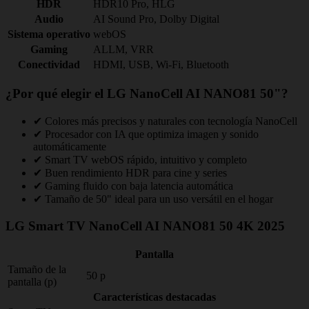
HDR
HDR10 Pro, HLG
Audio
AI Sound Pro, Dolby Digital
Sistema operativo
webOS
Gaming
ALLM, VRR
Conectividad
HDMI, USB, Wi‑Fi, Bluetooth
¿Por qué elegir el LG NanoCell AI NANO81 50"?
✔ Colores más precisos y naturales con tecnología NanoCell
✔ Procesador con IA que optimiza imagen y sonido
automáticamente
✔ Smart TV webOS rápido, intuitivo y completo
✔ Buen rendimiento HDR para cine y series
✔ Gaming fluido con baja latencia automática
✔ Tamaño de 50" ideal para un uso versátil en el hogar
LG Smart TV NanoCell AI NANO81 50 4K 2025
Pantalla
Tamaño de la
50 p
pantalla (p)
Características destacadas