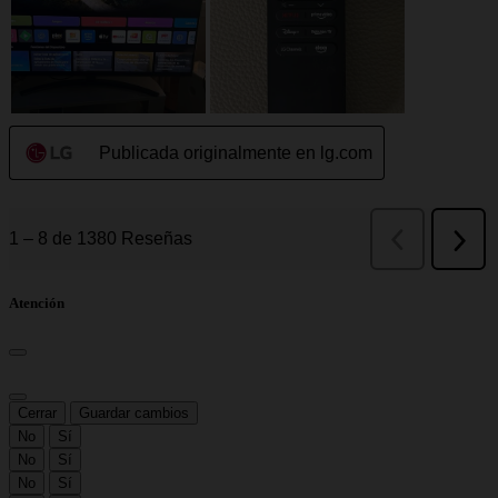
Atención
Cerrar
Guardar cambios
No
Sí
No
Sí
No
Sí