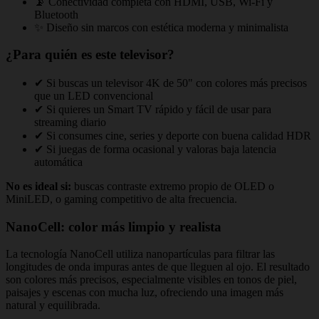
📡 Conectividad completa con HDMI, USB, Wi‑Fi y
Bluetooth
✨ Diseño sin marcos con estética moderna y minimalista
¿Para quién es este televisor?
✔ Si buscas un televisor 4K de 50" con colores más precisos
que un LED convencional
✔ Si quieres un Smart TV rápido y fácil de usar para
streaming diario
✔ Si consumes cine, series y deporte con buena calidad HDR
✔ Si juegas de forma ocasional y valoras baja latencia
automática
No es ideal si:
buscas contraste extremo propio de OLED o
MiniLED, o gaming competitivo de alta frecuencia.
NanoCell: color más limpio y realista
La tecnología NanoCell utiliza nanopartículas para filtrar las
longitudes de onda impuras antes de que lleguen al ojo. El resultado
son colores más precisos, especialmente visibles en tonos de piel,
paisajes y escenas con mucha luz, ofreciendo una imagen más
natural y equilibrada.