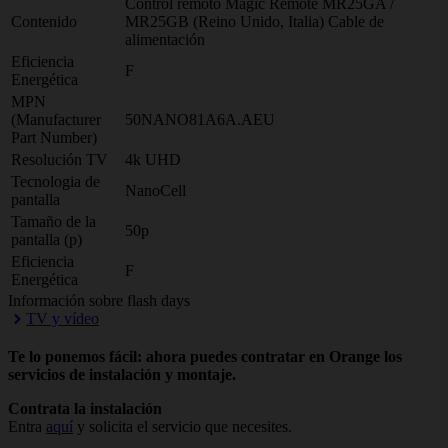
Control remoto Magic Remote MR25GA /
Contenido
MR25GB (Reino Unido, Italia) Cable de
alimentación
Eficiencia
F
Energética
MPN
(Manufacturer
50NANO81A6A.AEU
Part Number)
Resolución TV
4k UHD
Tecnologia de
NanoCell
pantalla
Tamaño de la
50p
pantalla (p)
Eficiencia
F
Energética
Información sobre flash days
TV y vídeo
Te lo ponemos fácil: ahora puedes contratar en Orange los
servicios de instalación y montaje.
Contrata la instalación
Entra
aquí
y solicita el servicio que necesites.