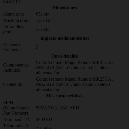
Smart TV
Dimensiones
Altura (cm)
651 cm
Anchura (cm)
1121 cm
Profundidad
571 cm
(cm)
Impacto medioambiental
Eficiencia
F
Energética
Otros detalles
Control remoto Magic Remote MR25GA /
Componentes
MR25GB (Reino Unido, Italia) Cable de
Incluidos
alimentación
Control remoto Magic Remote MR25GA /
Contenido
MR25GB (Reino Unido, Italia) Cable de
alimentación
Más características
MPN
(Manufacturer
50NANO81A6A.AEU
Part Number)
Resolución TV
4k UHD
Tecnologia de
NanoCell