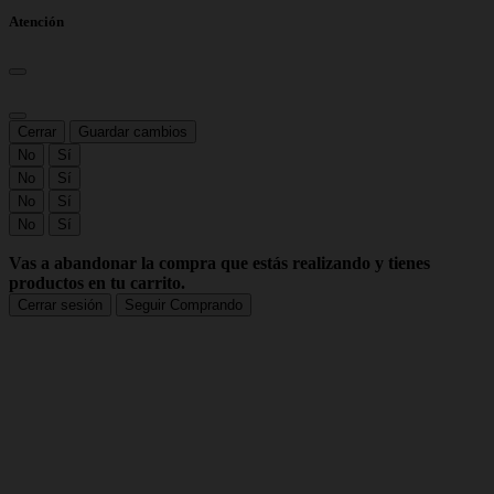
Atención
Cerrar
Guardar cambios
No
Sí
No
Sí
No
Sí
No
Sí
Vas a abandonar la compra que estás realizando y tienes
productos en tu carrito.
Cerrar sesión
Seguir Comprando