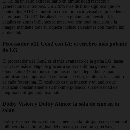
El G5 da un salto extraordinario en luminosidad respecto a
generaciones anteriores. Un 220% más de brillo significa que los
contenidos HDR se muestran con un impacto visual sin precedentes
en un panel OLED: las altas luces explotan con intensidad, los
detalles en zonas brillantes se preservan con total precisión y la
imagen mantiene toda su riqueza incluso en salones con mucha luz
ambiental.
Procesador α11 Gen2 con IA: el cerebro más potente
de LG
El procesador α11 Gen2 es el más avanzado de la gama LG, hasta
6,7 veces más inteligente gracias a su IA de última generación.
Opera sobre 33 millones de puntos de luz independientes para
optimizar en tiempo real el contraste, el color, la nitidez y el sonido
de cada fotograma. El resultado es una imagen y un audio que
alcanzan constantemente su máximo potencial sin necesidad de
ninguna configuración manual.
Dolby Vision y Dolby Atmos: la sala de cine en tu
salón
Dolby Vision optimiza dinámicamente cada fotograma respetando al
milímetro la visión original del director, con colores precisos,