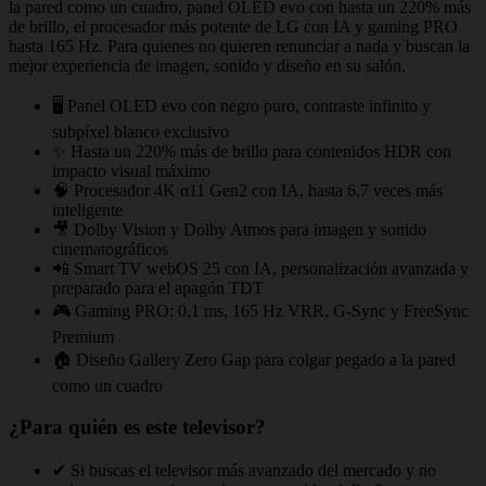
la pared como un cuadro, panel OLED evo con hasta un 220% más
de brillo, el procesador más potente de LG con IA y gaming PRO
hasta 165 Hz. Para quienes no quieren renunciar a nada y buscan la
mejor experiencia de imagen, sonido y diseño en su salón.
🖥️ Panel OLED evo con negro puro, contraste infinito y
subpíxel blanco exclusivo
✨ Hasta un 220% más de brillo para contenidos HDR con
impacto visual máximo
🧠 Procesador 4K α11 Gen2 con IA, hasta 6,7 veces más
inteligente
🎥 Dolby Vision y Dolby Atmos para imagen y sonido
cinematográficos
📲 Smart TV webOS 25 con IA, personalización avanzada y
preparado para el apagón TDT
🎮 Gaming PRO: 0,1 ms, 165 Hz VRR, G-Sync y FreeSync
Premium
🏠 Diseño Gallery Zero Gap para colgar pegado a la pared
como un cuadro
¿Para quién es este televisor?
✔ Si buscas el televisor más avanzado del mercado y no