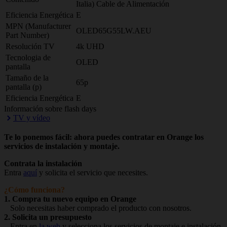
Italia) Cable de Alimentación
Eficiencia Energética
E
MPN (Manufacturer
OLED65G55LW.AEU
Part Number)
Resolución TV
4k UHD
Tecnologia de
OLED
pantalla
Tamaño de la
65p
pantalla (p)
Eficiencia Energética
E
Información sobre flash days
TV y vídeo
Te lo ponemos fácil: ahora puedes contratar en Orange los
servicios de instalación y montaje.
Contrata la instalación
Entra
aquí
y solicita el servicio que necesites.
¿Cómo funciona?
1. Compra tu nuevo equipo en Orange
Solo necesitas haber comprado el producto con nosotros.
2. Solicita un presupuesto
Entra en
la web
y selecciona los servicios de montaje e instalación