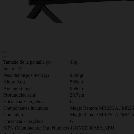
Tamaño de la pantalla (p)
43p
Smart TV
Peso del dispositivo (gr)
9300gr
Altura (cm)
565cm
Anchura (cm)
968cm
Profundidad (cm)
29.7cm
Eficiencia Energética
G
Componentes Incluidos
Magic Remote MR25GA / MR25GB 
Contenido
Magic Remote MR25GA / MR25GB 
Eficiencia Energética
G
MPN (Manufacturer Part Number)
43QNED80A6A.AEU