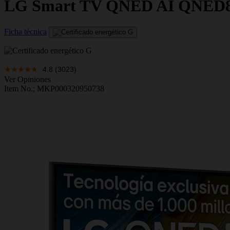
LG
Smart TV QNED AI QNED80
Ficha técnica
4.8
(3023)
Ver Opiniones
Item No.;
MKP000320950738