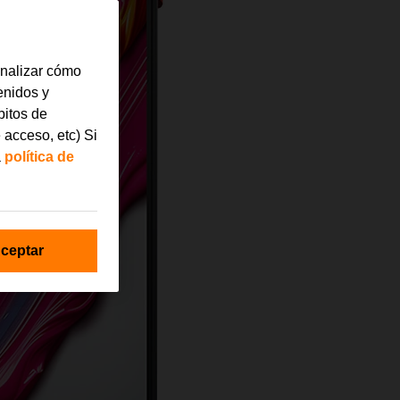
analizar cómo
tenidos y
bitos de
 acceso, etc) Si
a
política de
ceptar