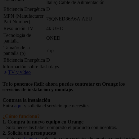
Italia) Cable de Ailimentación
Eficiencia Energética
D
MPN (Manufacturer
75QNED86A6A.AEU
Part Number)
Resolución TV
4k UHD
Tecnologia de
QNED
pantalla
Tamaño de la
75p
pantalla (p)
Eficiencia Energética
D
Información sobre flash days
TV y vídeo
Te lo ponemos fácil: ahora puedes contratar en Orange los
servicios de instalación y montaje.
Contrata la instalación
Entra
aquí
y solicita el servicio que necesites.
¿Cómo funciona?
1. Compra tu nuevo equipo en Orange
Solo necesitas haber comprado el producto con nosotros.
2. Solicita un presupuesto
Entra en
la web
y selecciona los servicios de montaje e instalación