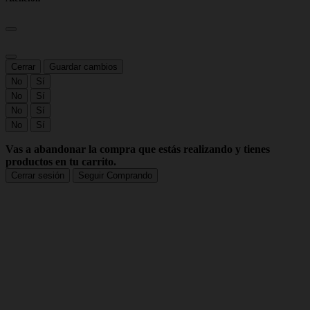
Cerrar
Guardar cambios
No
Sí
No
Sí
No
Sí
No
Sí
Vas a abandonar la compra que estás realizando y tienes
productos en tu carrito.
Cerrar sesión
Seguir Comprando