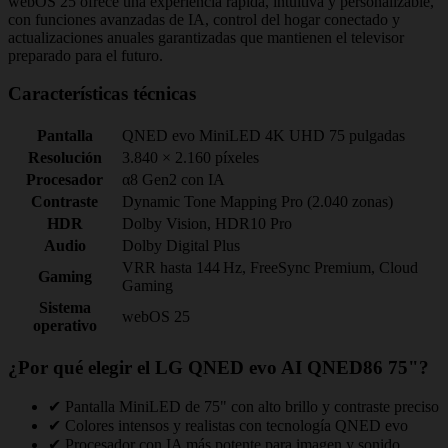
webOS 25 ofrece una experiencia rápida, intuitiva y personalizable,
con funciones avanzadas de IA, control del hogar conectado y
actualizaciones anuales garantizadas que mantienen el televisor
preparado para el futuro.
Características técnicas
Pantalla
QNED evo MiniLED 4K UHD 75 pulgadas
Resolución
3.840 × 2.160 píxeles
Procesador
α8 Gen2 con IA
Contraste
Dynamic Tone Mapping Pro (2.040 zonas)
HDR
Dolby Vision, HDR10 Pro
Audio
Dolby Digital Plus
VRR hasta 144 Hz, FreeSync Premium, Cloud
Gaming
Gaming
Sistema
webOS 25
operativo
¿Por qué elegir el LG QNED evo AI QNED86 75"?
✔ Pantalla MiniLED de 75" con alto brillo y contraste preciso
✔ Colores intensos y realistas con tecnología QNED evo
✔ Procesador con IA más potente para imagen y sonido