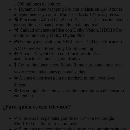
1.000 millones de colores
✨ Dynamic Tone Mapping Pro con análisis en 2.040 zonas
independientes y control MiniLED hasta 12× más preciso
🧠 Procesador 4K α8 Gen2 con IA, hasta 1,7× más inteligente
para optimizar imagen y sonido en tiempo real
🎥 Calidad cinematográfica con Dolby Vision, HDR10 Pro,
modo Filmmaker y Dolby Digital Plus
🎮 Gaming avanzado con VRR hasta 144 Hz, certificación
AMD FreeSync Premium y Cloud Gaming
📲 Smart TV webOS 25 con funciones de IA y
actualizaciones anuales garantizadas
🎙️ Control inteligente con Magic Remote, reconocimiento de
voz y recomendaciones personalizadas
⚽ Alertas deportivas para no perderte ningún evento en
directo
♻️ Tecnología eficiente y accesible que optimiza el consumo
energético
¿Para quién es este televisor?
✔ Si buscas una pantalla grande de 75" con tecnología
MiniLED de alto brillo y contraste
✔ Si quieres una experiencia de cine en casa premium sin dar