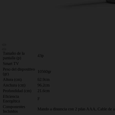
Tamaño de la
43p
pantalla (p)
Smart TV
Peso del dispositivo
10560gr
(gr)
Altura (cm)
62.9cm
Anchura (cm)
96.2cm
Profundidad (cm)
21.6cm
Eficiencia
F
Energética
Componentes
Mando a distancia con 2 pilas AAA, Cable de al
Incluidos