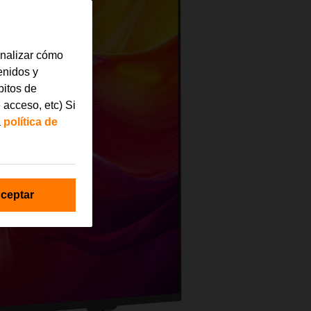
analizar cómo
tenidos y
bitos de
 acceso, etc) Si
a
política de
ceptar