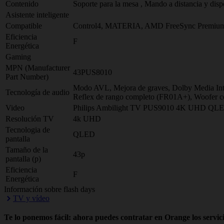
Contenido
Soporte para la mesa , Mando a distancia y disp
Asistente inteligente
Compatible
Control4, MATERIA, AMD FreeSync Premium,
Eficiencia
F
Energética
Gaming
MPN (Manufacturer
43PUS8010
Part Number)
Modo AVL, Mejora de graves, Dolby Media Intel
Tecnología de audio
Reflex de rango completo (FR01A+), Woofer con
Video
Philips Ambilight TV PUS9010 4K UHD QLED
Resolución TV
4k UHD
Tecnologia de
QLED
pantalla
Tamaño de la
43p
pantalla (p)
Eficiencia
F
Energética
Información sobre flash days
TV y vídeo
Te lo ponemos fácil: ahora puedes contratar en Orange los servici