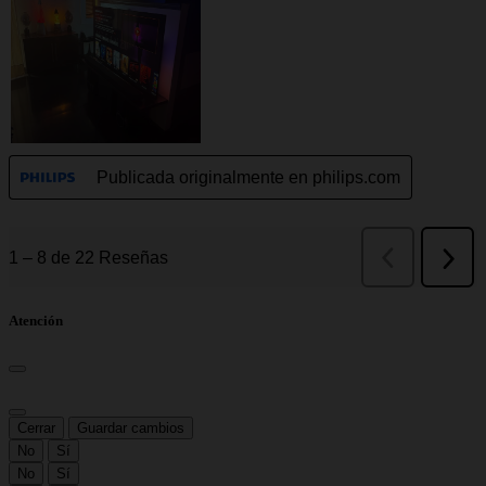
Atención
Cerrar
Guardar cambios
No
Sí
No
Sí