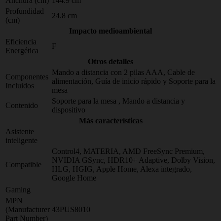
Anchura (cm)
144.9 cm
Profundidad
24.8 cm
(cm)
Impacto medioambiental
Eficiencia
F
Energética
Otros detalles
Mando a distancia con 2 pilas AAA, Cable de
Componentes
alimentación, Guía de inicio rápido y Soporte para la
Incluidos
mesa
Soporte para la mesa , Mando a distancia y
Contenido
dispositivo
Más características
Asistente
inteligente
Control4, MATERIA, AMD FreeSync Premium,
NVIDIA GSync, HDR10+ Adaptive, Dolby Vision,
Compatible
HLG, HGIG, Apple Home, Alexa integrado,
Google Home
Gaming
MPN
(Manufacturer
43PUS8010
Part Number)