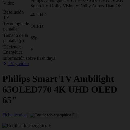
Philips Ambilight TV OLED770 4K UHD OLED
Video
Smart TV Dolby Vision y Dolby Atmos Titan OS
Resolución
4k UHD
TV
Tecnologia de
OLED
pantalla
Tamaño de la
65p
pantalla (p)
Eficiencia
F
Energética
Información sobre flash days
TV y vídeo
Philips
Smart TV Ambilight
65OLED770 4K UHD OLED
65"
Ficha técnica