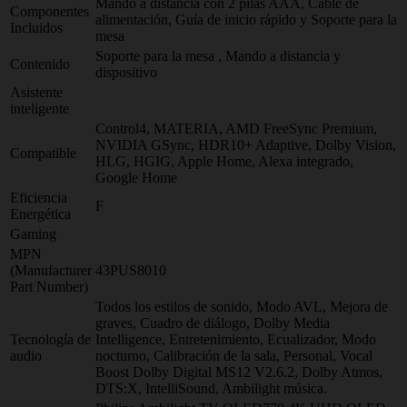
Mando a distancia con 2 pilas AAA, Cable de
Componentes
alimentación, Guía de inicio rápido y Soporte para la
Incluidos
mesa
Soporte para la mesa , Mando a distancia y
Contenido
dispositivo
Asistente
inteligente
Control4, MATERIA, AMD FreeSync Premium,
NVIDIA GSync, HDR10+ Adaptive, Dolby Vision,
Compatible
HLG, HGIG, Apple Home, Alexa integrado,
Google Home
Eficiencia
F
Energética
Gaming
MPN
(Manufacturer
43PUS8010
Part Number)
Todos los estilos de sonido, Modo AVL, Mejora de
graves, Cuadro de diálogo, Dolby Media
Tecnología de
Intelligence, Entretenimiento, Ecualizador, Modo
audio
nocturno, Calibración de la sala, Personal, Vocal
Boost Dolby Digital MS12 V2.6.2, Dolby Atmos,
DTS:X, IntelliSound, Ambilight música.