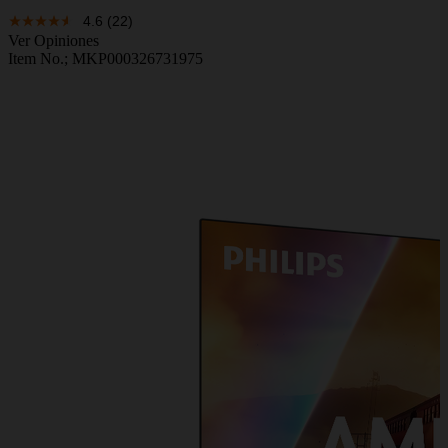
4.6
(22)
Ver Opiniones
Item No.;
MKP000326731975