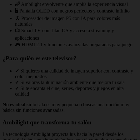
🌈 Ambilight envolvente que amplía la experiencia visual
🖥️ Pantalla OLED con negros perfectos y contraste infinito
🎯 Procesador de imagen P5 con IA para colores más
naturales
📺 Smart TV con Titan OS y acceso a streaming y
aplicaciones
🎮 HDMI 2.1 y funciones avanzadas preparadas para juego
¿Para quién es este televisor?
✔ Si quieres una calidad de imagen superior con contraste y
color mejorados
✔ Si valoras la iluminación ambiente que mejora tu sala
✔ Si te encanta el cine, series, deportes y juegos en alta
calidad
No es ideal si:
tu sala es muy pequeña o buscas una opción muy
básica sin funciones avanzadas.
Ambilight que transforma tu salón
La tecnología Ambilight proyecta luz hacia la pared desde los
bordes del televisor, sincronizándose con el contenido y creando una