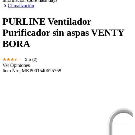
Información sobre flash days
Climatización
PURLINE
Ventilador
Purificador sin aspas VENTY
BORA
3.5
(2)
Ver Opiniones
Item No.;
MKP001540625768