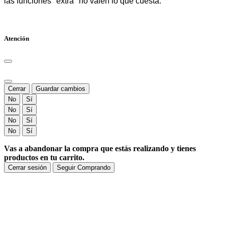
Atención
Cerrar
Guardar cambios
No
Sí
No
Sí
No
Sí
No
Sí
Vas a abandonar la compra que estás realizando y tienes
productos en tu carrito.
Cerrar sesión
Seguir Comprando