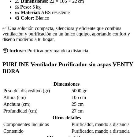
📐
Dimensiones:
22 × 105 × 22 cm
⚖️
Peso:
5 kg
🧱
Material:
ABS resistente
🎨
Color:
Blanco
✅ Una solución compacta, silenciosa y eficiente que combina
ventilación y purificación en un único equipo, aportando confort y
diseño moderno a tu hogar.
📦 Incluye:
Purificador y mando a distancia.
PURLINE Ventilador Purificador sin aspas VENTY
BORA
Dimensiones
Peso del dispositivo (gr)
5000 gr
Altura (cm)
105 cm
Anchura (cm)
25 cm
Profundidad (cm)
27 cm
Otros detalles
Componentes Incluidos
Purificador, mando a distancia
Contenido
Purificador, mando a distancia