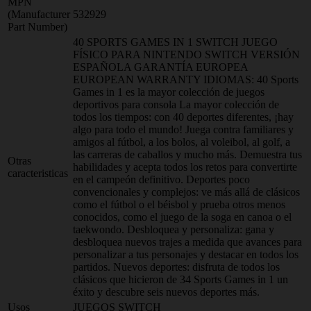
MPN
(Manufacturer
532929
Part Number)
40 SPORTS GAMES IN 1 SWITCH JUEGO
FÍSICO PARA NINTENDO SWITCH VERSIÓN
ESPAÑOLA GARANTÍA EUROPEA
EUROPEAN WARRANTY IDIOMAS: 40 Sports
Games in 1 es la mayor colección de juegos
deportivos para consola La mayor colección de
todos los tiempos: con 40 deportes diferentes, ¡hay
algo para todo el mundo! Juega contra familiares y
amigos al fútbol, a los bolos, al voleibol, al golf, a
las carreras de caballos y mucho más. Demuestra tus
Otras
habilidades y acepta todos los retos para convertirte
caracteristicas
en el campeón definitivo. Deportes poco
convencionales y complejos: ve más allá de clásicos
como el fútbol o el béisbol y prueba otros menos
conocidos, como el juego de la soga en canoa o el
taekwondo. Desbloquea y personaliza: gana y
desbloquea nuevos trajes a medida que avances para
personalizar a tus personajes y destacar en todos los
partidos. Nuevos deportes: disfruta de todos los
clásicos que hicieron de 34 Sports Games in 1 un
éxito y descubre seis nuevos deportes más.
Usos
JUEGOS SWITCH