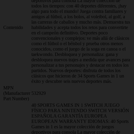
deportivos para consola La mayor colección de
todos los tiempos: con 40 deportes diferentes, ¡hay
algo para todo el mundo! Juega contra familiares y
amigos al fútbol, a los bolos, al voleibol, al golf, a
las carreras de caballos y mucho más. Demuestra tus
Contenido
habilidades y acepta todos los retos para convertirte
en el campeón definitivo. Deportes poco
convencionales y complejos: ve más allá de clásicos
como el fútbol o el béisbol y prueba otros menos
conocidos, como el juego de la soga en canoa o el
taekwondo. Desbloquea y personaliza: gana y
desbloquea nuevos trajes a medida que avances para
personalizar a tus personajes y destacar en todos los
partidos. Nuevos deportes: disfruta de todos los
clásicos que hicieron de 34 Sports Games in 1 un
éxito y descubre seis nuevos deportes más.
MPN
(Manufacturer
532929
Part Number)
40 SPORTS GAMES IN 1 SWITCH JUEGO
FÍSICO PARA NINTENDO SWITCH VERSIÓN
ESPAÑOLA GARANTÍA EUROPEA
EUROPEAN WARRANTY IDIOMAS: 40 Sports
Games in 1 es la mayor colección de juegos
deportivos para consola La mayor colección de