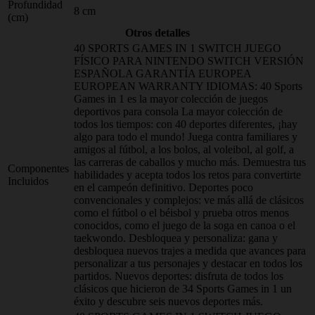
Profundidad
8 cm
(cm)
Otros detalles
40 SPORTS GAMES IN 1 SWITCH JUEGO
FÍSICO PARA NINTENDO SWITCH VERSIÓN
ESPAÑOLA GARANTÍA EUROPEA
EUROPEAN WARRANTY IDIOMAS: 40 Sports
Games in 1 es la mayor colección de juegos
deportivos para consola La mayor colección de
todos los tiempos: con 40 deportes diferentes, ¡hay
algo para todo el mundo! Juega contra familiares y
amigos al fútbol, a los bolos, al voleibol, al golf, a
las carreras de caballos y mucho más. Demuestra tus
Componentes
habilidades y acepta todos los retos para convertirte
Incluidos
en el campeón definitivo. Deportes poco
convencionales y complejos: ve más allá de clásicos
como el fútbol o el béisbol y prueba otros menos
conocidos, como el juego de la soga en canoa o el
taekwondo. Desbloquea y personaliza: gana y
desbloquea nuevos trajes a medida que avances para
personalizar a tus personajes y destacar en todos los
partidos. Nuevos deportes: disfruta de todos los
clásicos que hicieron de 34 Sports Games in 1 un
éxito y descubre seis nuevos deportes más.