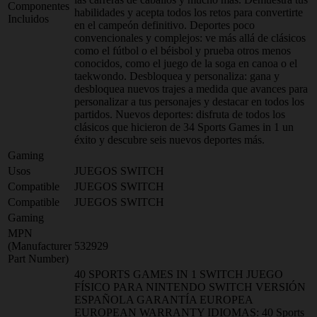
Componentes
habilidades y acepta todos los retos para convertirte
Incluidos
en el campeón definitivo. Deportes poco
convencionales y complejos: ve más allá de clásicos
como el fútbol o el béisbol y prueba otros menos
conocidos, como el juego de la soga en canoa o el
taekwondo. Desbloquea y personaliza: gana y
desbloquea nuevos trajes a medida que avances para
personalizar a tus personajes y destacar en todos los
partidos. Nuevos deportes: disfruta de todos los
clásicos que hicieron de 34 Sports Games in 1 un
éxito y descubre seis nuevos deportes más.
Gaming
Usos
JUEGOS SWITCH
Compatible
JUEGOS SWITCH
Compatible
JUEGOS SWITCH
Gaming
MPN
(Manufacturer
532929
Part Number)
40 SPORTS GAMES IN 1 SWITCH JUEGO
FÍSICO PARA NINTENDO SWITCH VERSIÓN
ESPAÑOLA GARANTÍA EUROPEA
EUROPEAN WARRANTY IDIOMAS: 40 Sports