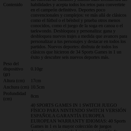
Contenido
habilidades y acepta todos los retos para convertirte
en el campeón definitivo. Deportes poco
convencionales y complejos: ve más allá de clásicos
como el fútbol o el béisbol y prueba otros menos
conocidos, como el juego de la soga en canoa o el
taekwondo. Desbloquea y personaliza: gana y
desbloquea nuevos trajes a medida que avances para
personalizar a tus personajes y destacar en todos los
partidos. Nuevos deportes: disfruta de todos los
clásicos que hicieron de 34 Sports Games in 1 un
éxito y descubre seis nuevos deportes más.
Peso del
dispositivo
0.10gr
(gr)
Altura (cm)
17cm
Anchura (cm)
10.5cm
Profundidad
8cm
(cm)
40 SPORTS GAMES IN 1 SWITCH JUEGO
FÍSICO PARA NINTENDO SWITCH VERSIÓN
ESPAÑOLA GARANTÍA EUROPEA
EUROPEAN WARRANTY IDIOMAS: 40 Sports
Games in 1 es la mayor colección de juegos