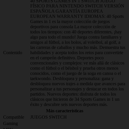
40 SPORTS GAMES IN 1 SWITCH JUEGO
FÍSICO PARA NINTENDO SWITCH VERSIÓN
ESPAÑOLA GARANTÍA EUROPEA
EUROPEAN WARRANTY IDIOMAS: 40 Sports
Games in 1 es la mayor colección de juegos
deportivos para consola La mayor colección de
todos los tiempos: con 40 deportes diferentes, ¡hay
algo para todo el mundo! Juega contra familiares y
amigos al fútbol, a los bolos, al voleibol, al golf, a
las carreras de caballos y mucho más. Demuestra tus
Contenido
habilidades y acepta todos los retos para convertirte
en el campeón definitivo. Deportes poco
convencionales y complejos: ve más allá de clásicos
como el fútbol o el béisbol y prueba otros menos
conocidos, como el juego de la soga en canoa o el
taekwondo. Desbloquea y personaliza: gana y
desbloquea nuevos trajes a medida que avances para
personalizar a tus personajes y destacar en todos los
partidos. Nuevos deportes: disfruta de todos los
clásicos que hicieron de 34 Sports Games in 1 un
éxito y descubre seis nuevos deportes más.
Más características
Compatible
JUEGOS SWITCH
Gaming