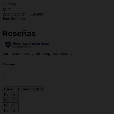
Gaming
MPN
(Manufacturer
E06909
Part Number)
Atención
Cerrar
Guardar cambios
No
Sí
No
Sí
No
Sí
No
Sí