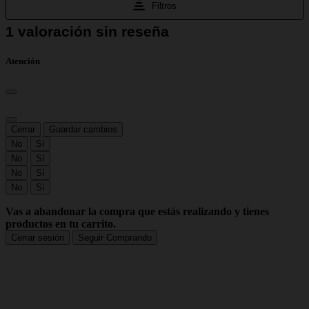
Atención
Cerrar
Guardar cambios
No
Sí
No
Sí
No
Sí
No
Sí
Vas a abandonar la compra que estás realizando y tienes
productos en tu carrito.
Cerrar sesión
Seguir Comprando