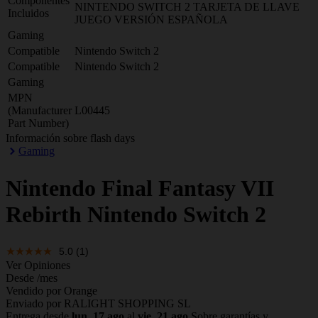
Componentes
NINTENDO SWITCH 2 TARJETA DE LLAVE
Incluidos
JUEGO VERSIÓN ESPAÑOLA
Gaming
Compatible
Nintendo Switch 2
Compatible
Nintendo Switch 2
Gaming
MPN
(Manufacturer
L00445
Part Number)
Información sobre flash days
Gaming
Nintendo
Final Fantasy VII
Rebirth Nintendo Switch 2
5.0
(1)
Ver Opiniones
Desde
/mes
Vendido por Orange
Enviado por RALIGHT SHOPPING SL
Entrega desde
lun, 17 ago
al
vie, 21 ago
Sobre garantías y