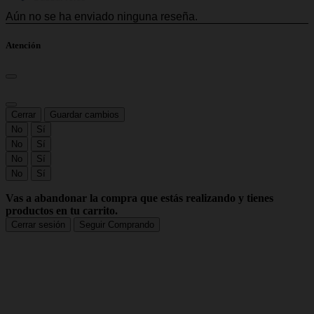
Atención
Cerrar
Guardar cambios
No
Sí
No
Sí
No
Sí
No
Sí
Vas a abandonar la compra que estás realizando y tienes
productos en tu carrito.
Cerrar sesión
Seguir Comprando