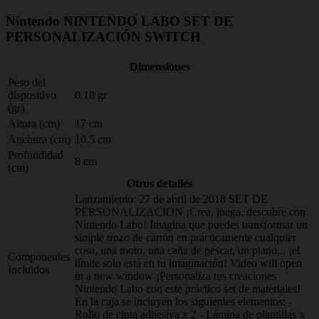
Nintendo NINTENDO LABO SET DE
PERSONALIZACIÓN SWITCH
Dimensiones
Peso del
dispositivo
0.10 gr
(gr)
Altura (cm)
17 cm
Anchura (cm)
10.5 cm
Profundidad
8 cm
(cm)
Otros detalles
Lanzamiento: 27 de abril de 2018 SET DE
PERSONALIZACION ¡Crea, juega, descubre con
Nintendo Labo! Imagina que puedes transformar un
simple trozo de cartón en prácticamente cualquier
cosa, una moto, una caña de pescar, un piano... ¡el
Componentes
límite solo está en tu imaginación! Video will open
Incluidos
in a new window ¡Personaliza tus creaciones
Nintendo Labo con este práctico set de materiales!
En la caja se incluyen los siguientes elementos: -
Rollo de cinta adhesiva x 2 - Lámina de plantillas x