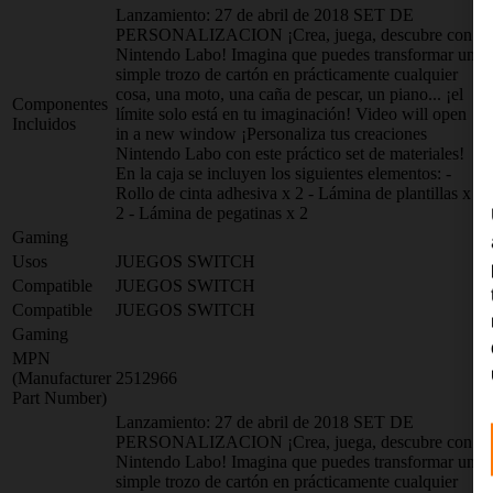
Lanzamiento: 27 de abril de 2018 SET DE
PERSONALIZACION ¡Crea, juega, descubre con
Nintendo Labo! Imagina que puedes transformar un
simple trozo de cartón en prácticamente cualquier
cosa, una moto, una caña de pescar, un piano... ¡el
Componentes
límite solo está en tu imaginación! Video will open
Incluidos
in a new window ¡Personaliza tus creaciones
Nintendo Labo con este práctico set de materiales!
En la caja se incluyen los siguientes elementos: -
Rollo de cinta adhesiva x 2 - Lámina de plantillas x
2 - Lámina de pegatinas x 2
Gaming
Usos
JUEGOS SWITCH
Compatible
JUEGOS SWITCH
Compatible
JUEGOS SWITCH
Gaming
MPN
(Manufacturer
2512966
Part Number)
Lanzamiento: 27 de abril de 2018 SET DE
PERSONALIZACION ¡Crea, juega, descubre con
Nintendo Labo! Imagina que puedes transformar un
simple trozo de cartón en prácticamente cualquier