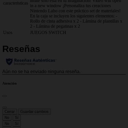
límite solo está en tu imaginación! Video will open
caracteristicas
in a new window ¡Personaliza tus creaciones
Nintendo Labo con este práctico set de materiales!
En la caja se incluyen los siguientes elementos: -
Rollo de cinta adhesiva x 2 - Lámina de plantillas x
2 - Lámina de pegatinas x 2
Usos
JUEGOS SWITCH
Atención
Cerrar
Guardar cambios
No
Sí
No
Sí