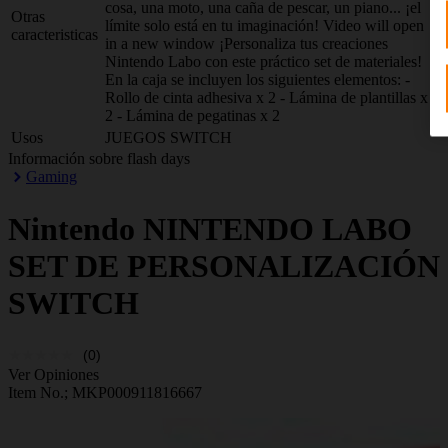
cosa, una moto, una caña de pescar, un piano... ¡el
Otras
límite solo está en tu imaginación! Video will open
caracteristicas
in a new window ¡Personaliza tus creaciones
Nintendo Labo con este práctico set de materiales!
En la caja se incluyen los siguientes elementos: -
Rollo de cinta adhesiva x 2 - Lámina de plantillas x
2 - Lámina de pegatinas x 2
Usos
JUEGOS SWITCH
Información sobre flash days
Gaming
Nintendo
NINTENDO LABO
SET DE PERSONALIZACIÓN
SWITCH
(0)
Ver Opiniones
Item No.;
MKP000911816667