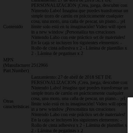
PERSONALIZACION ¡Crea, juega, descubre con
Nintendo Labo! Imagina que puedes transformar un
simple trozo de cartón en prácticamente cualquier
cosa, una moto, una caña de pescar, un piano... ¡el
Contenido
límite solo está en tu imaginación! Video will open
in a new window ¡Personaliza tus creaciones
Nintendo Labo con este práctico set de materiales!
En la caja se incluyen los siguientes elementos: -
Rollo de cinta adhesiva x 2 - Lámina de plantillas x
2 - Lámina de pegatinas x 2
MPN
(Manufacturer
2512966
Part Number)
Lanzamiento: 27 de abril de 2018 SET DE
PERSONALIZACION ¡Crea, juega, descubre con
Nintendo Labo! Imagina que puedes transformar un
simple trozo de cartón en prácticamente cualquier
cosa, una moto, una caña de pescar, un piano... ¡el
Otras
límite solo está en tu imaginación! Video will open
caracteristicas
in a new window ¡Personaliza tus creaciones
Nintendo Labo con este práctico set de materiales!
En la caja se incluyen los siguientes elementos: -
Rollo de cinta adhesiva x 2 - Lámina de plantillas x
2 - Lámina de pegatinas x 2