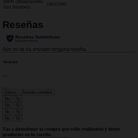
MPN (Manufacturer
10019380
Part Number)
Atención
Cerrar
Guardar cambios
No
Sí
No
Sí
No
Sí
No
Sí
Vas a abandonar la compra que estás realizando y tienes
productos en tu carrito.