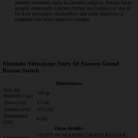
amables habitantes hasta los duendes mágicos. Puedes hacer
amigos, enamorarte e incluso formar una familia con uno de
los doce personajes encantadores que están dispuestos a
compartir este nuevo proyecto contigo.
Nintendo Videojuego Story Of Seasons Grand
Bazaar Switch
Dimensiones
Peso del
100 gr
dispositivo (gr)
Altura (cm)
17 cm
Anchura (cm)
10.5 cm
Profundidad
8 cm
(cm)
Otros detalles
STORY OF SEASONS GRAND BAZAAR
Componentes