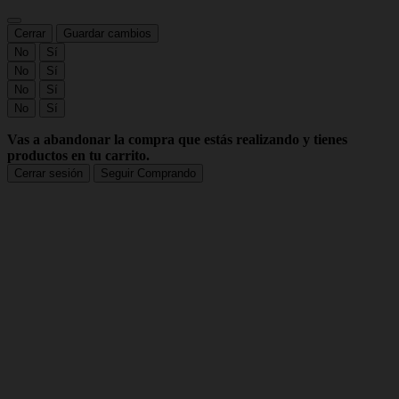
Cerrar
Guardar cambios
No
Sí
No
Sí
No
Sí
No
Sí
Vas a abandonar la compra que estás realizando y tienes
productos en tu carrito.
Cerrar sesión
Seguir Comprando