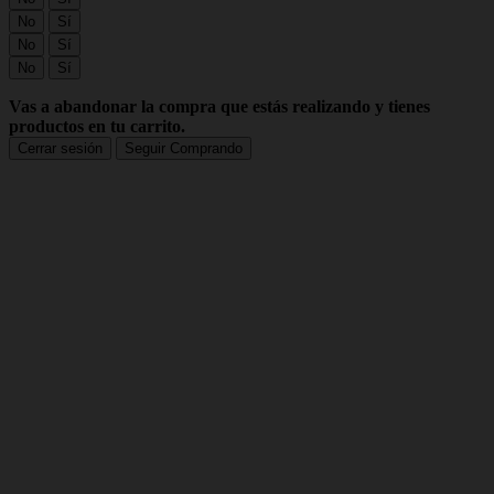
No
Sí
No
Sí
No
Sí
Vas a abandonar la compra que estás realizando y tienes
productos en tu carrito.
Cerrar sesión
Seguir Comprando